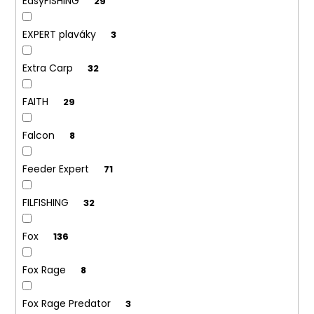
EasyFISHING
29
EXPERT plaváky
3
Extra Carp
32
FAITH
29
Falcon
8
Feeder Expert
71
FILFISHING
32
Fox
136
Fox Rage
8
Fox Rage Predator
3