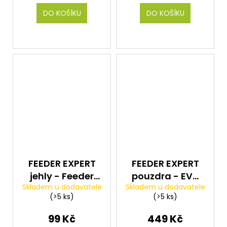
DO KOŠÍKU
DO KOŠÍKU
FEEDER EXPERT
FEEDER EXPERT
jehly - Feeder
pouzdra - EVA
Skladem u dodavatele
Skladem u dodavatele
Fine jehla bez
Method Feeder
(>5 ks)
(>5 ks)
zobáčku
set 4+1
oranžová
99 Kč
449 Kč