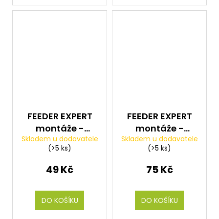
FEEDER EXPERT
FEEDER EXPERT
montáže -
montáže -
Skladem u dodavatele
Skladem u dodavatele
Zarážky Float
Feeder Quick
(>5 ks)
(>5 ks)
Stops 15ks
Change Beads
6ks
49 Kč
75 Kč
DO KOŠÍKU
DO KOŠÍKU