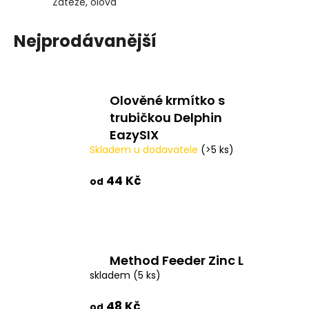
č
Zátěže, olova
u
j
Nejprodávanější
e
m
e
Olověné krmítko s
trubičkou Delphin
V1
CARP
EazySIX
-
Skladem u dodavatele
(>5 ks)
AMUR
159
44 Kč
od
Kč
Method Feeder Zinc L
skladem
(5 ks)
48 Kč
od