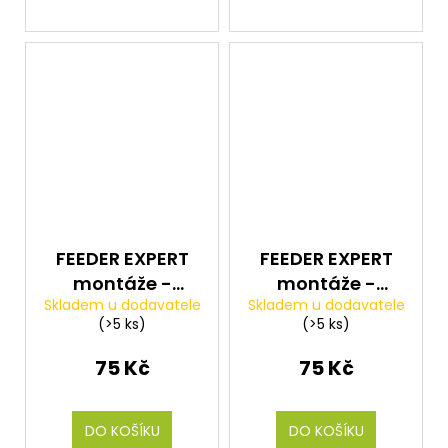
FEEDER EXPERT
FEEDER EXPERT
montáže -
montáže -
Skladem u dodavatele
Skladem u dodavatele
Nekonečné
Průjezdy s
(>5 ks)
(>5 ks)
zarážky QS
karabinkou
7+9mm 56ks
Snap link Beads
75 Kč
75 Kč
5ks
DO KOŠÍKU
DO KOŠÍKU