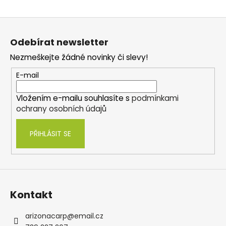
Z
á
Odebírat newsletter
p
Nezmeškejte žádné novinky či slevy!
a
t
E-mail
í
Vložením e-mailu souhlasíte s
podmínkami
ochrany osobních údajů
PŘIHLÁSIT SE
Kontakt
arizonacarp
@
email.cz