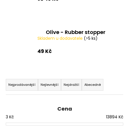
Olive - Rubber stopper
Skladem u dodavatele
(>5 ks)
49 Kč
Ř
a
Nejprodávanější
Nejlevnější
Nejdražší
Abecedně
z
e
n
Cena
í
3
Kč
13894
Kč
p