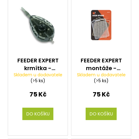
FEEDER EXPERT
FEEDER EXPERT
krmítka -
montáže -
Skladem u dodavatele
Skladem u dodavatele
Method krmítko
Zarážky Hair
(>5 ks)
(>5 ks)
QC 20g
Stops čiré +
hnědé 240ks
75 Kč
75 Kč
DO KOŠÍKU
DO KOŠÍKU