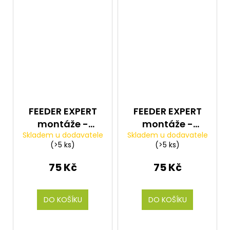
FEEDER EXPERT
FEEDER EXPERT
montáže -
montáže -
Skladem u dodavatele
Skladem u dodavatele
Obratlíky Quick
Průjezdy Feeder
(>5 ks)
(>5 ks)
Change swivel
Mini Beads 8ks
12 10ks
75 Kč
75 Kč
DO KOŠÍKU
DO KOŠÍKU