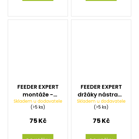
FEEDER EXPERT
FEEDER EXPERT
montáže -
držáky nástrahy
Skladem u dodavatele
Skladem u dodavatele
Průjezdy Anti
- Zapichovací
(>5 ks)
(>5 ks)
Tangle Boom
držák 7mm 12ks
10cm 3ks
75 Kč
75 Kč