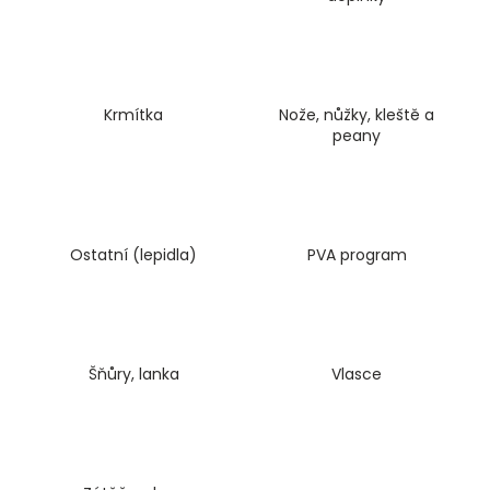
a
j
í
t
Krmítka
Nože, nůžky, kleště a
?
peany
HLEDAT
Ostatní (lepidla)
PVA program
D
o
Šňůry, lanka
Vlasce
p
o
r
u