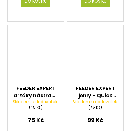
DO KOŠÍKU
DO KOŠÍKU
FEEDER EXPERT
FEEDER EXPERT
držáky nástrahy
jehly - Quick
Skladem u dodavatele
Skladem u dodavatele
- Bait Bayonet
Stop jehla na
(>5 ks)
(>5 ks)
12mm 20ks
nekonečnou
zarážku žlutá
75 Kč
99 Kč