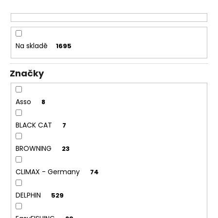
r
o
d
u
Na skladě
1695
k
t
Značky
ů
Asso
8
BLACK CAT
7
BROWNING
23
CLIMAX - Germany
74
DELPHIN
529