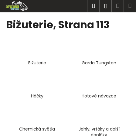
K
Přejít
Hledat
Náku
M
Přihlášen
na
o
obsah
Zpět
Zpět
košík
š
Bižuterie
, Strana 113
í
C
k
o
p
o
Bižuterie
Garda Tungsten
t
ř
e
b
u
Háčky
Hotové návazce
j
e
t
e
Chemická světla
Jehly, vrtáky a další
n
doplňky