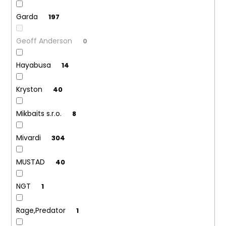
Garda
197
Geoff Anderson
0
Hayabusa
14
Kryston
40
Mikbaits s.r.o.
8
Mivardi
304
MUSTAD
40
NGT
1
Rage,Predator
1