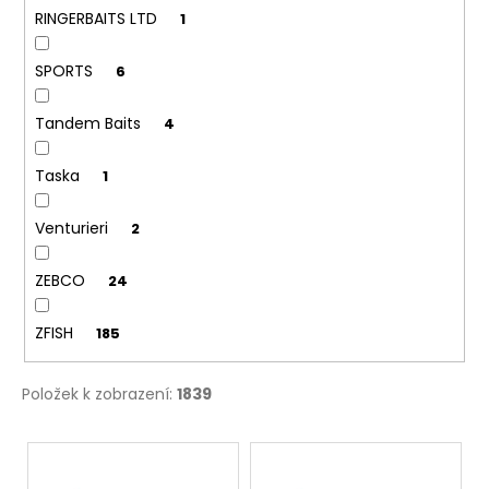
RINGERBAITS LTD
1
SPORTS
6
Tandem Baits
4
Taska
1
Venturieri
2
ZEBCO
24
ZFISH
185
Položek k zobrazení:
1839
V
ý