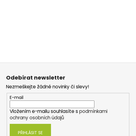
Z
á
Odebírat newsletter
p
Nezmeškejte žádné novinky či slevy!
a
t
E-mail
í
Vložením e-mailu souhlasíte s
podmínkami
ochrany osobních údajů
PŘIHLÁSIT SE