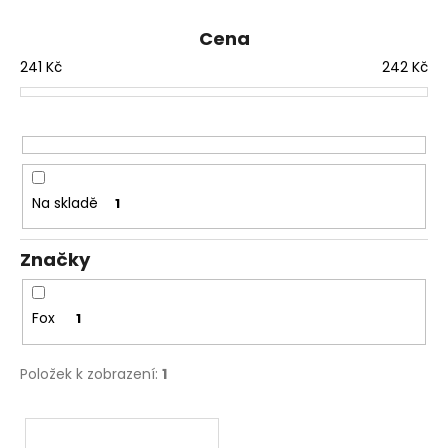
e
a
n
Cena
j
í
241
Kč
242
Kč
í
p
t
r
?
o
d
u
Na skladě
1
k
HLEDAT
t
Značky
ů
D
Fox
1
o
p
Položek k zobrazení:
1
o
r
V
u