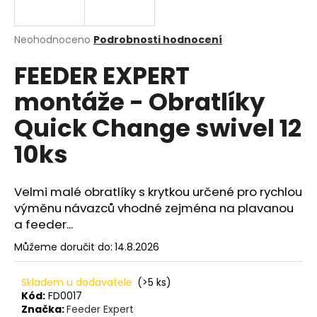
a
j
Průměrné
Neohodnoceno
Podrobnosti hodnocení
í
hodnocení
FEEDER EXPERT
produktu
t
je
?
montáže - Obratlíky
0,0
z
Quick Change swivel 12
5
hvězdiček.
10ks
HLEDAT
Velmi malé obratlíky s krytkou určené pro rychlou
výměnu návazců vhodné zejména na plavanou
a feeder...
D
o
Můžeme doručit do:
14.8.2026
p
o
Skladem u dodavatele
(>5 ks)
r
Kód:
FD0017
u
Značka:
Feeder Expert