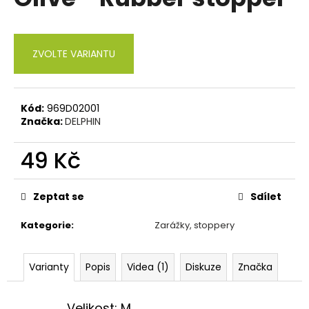
je
a
0,0
z
j
5
í
ZVOLTE VARIANTU
hvězdiček.
t
?
Kód:
969D02001
Značka:
DELPHIN
49 Kč
HLEDAT
Měrná
cena:
Zeptat se
Sdílet
D
Kategorie
:
Zarážky, stoppery
o
p
o
Varianty
Popis
Videa (1)
Diskuze
Značka
r
u
Velikost: M