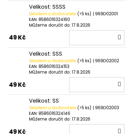
Velikost: SSSS
Skladem u dodavatele
(>5 ks)
| 969D02001
EAN:
8586016324160
Můžeme doručit do:
17.8.2026
DO
49 Kč
KOŠ
Velikost: SSS
Skladem u dodavatele
(>5 ks)
| 969D02002
EAN:
8586016324153
Můžeme doručit do:
17.8.2026
DO
49 Kč
KOŠ
Velikost: SS
Skladem u dodavatele
(>5 ks)
| 969D02003
EAN:
8586016324146
Můžeme doručit do:
17.8.2026
DO
49 Kč