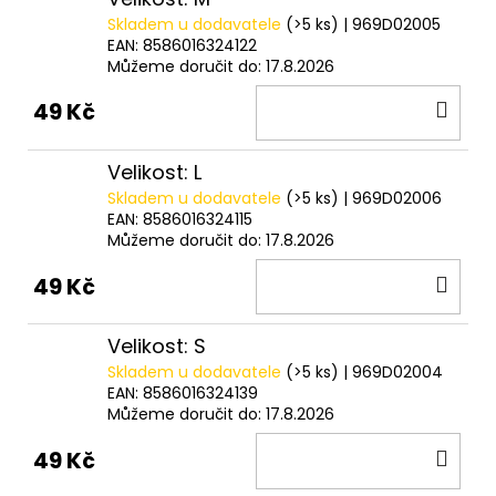
č
u
Skladem u dodavatele
(>5 ks)
| 969D02005
EAN:
8586016324122
j
Můžeme doručit do:
17.8.2026
e
m
DO
49 Kč
e
KOŠ
Velikost: L
ROHLÍKOVÉ
Skladem u dodavatele
(>5 ks)
| 969D02006
BOILIES
EAN:
8586016324115
FLUO
Můžeme doručit do:
17.8.2026
30G
DO
81
49 Kč
Kč
KOŠ
Velikost: S
Skladem u dodavatele
(>5 ks)
| 969D02004
EAN:
8586016324139
Můžeme doručit do:
17.8.2026
DO
49 Kč
KOŠ