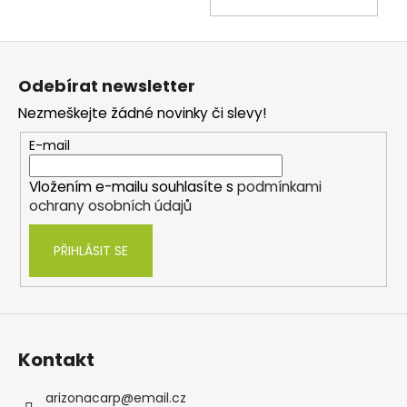
KOŠ
Z
á
Odebírat newsletter
p
Nezmeškejte žádné novinky či slevy!
a
t
E-mail
í
Vložením e-mailu souhlasíte s
podmínkami
ochrany osobních údajů
PŘIHLÁSIT SE
Kontakt
arizonacarp
@
email.cz