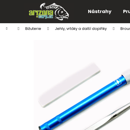
K
Přejít
na
o
Nástrahy
Pr
obsah
Zpět
Zpět
š
do
do
í
Domů
Bižuterie
Jehly, vrtáky a další doplňky
Brou
k
obchodu
obchodu