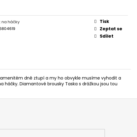
IES FLUO 30G
Tisk
 na háčky
6804619
Zeptat se
Sdílet
 na kamenitém dně ztupí a my ho obvykle musíme vyhodit a
na háčky. Diamantové brousky Taska s drážkou jsou tou