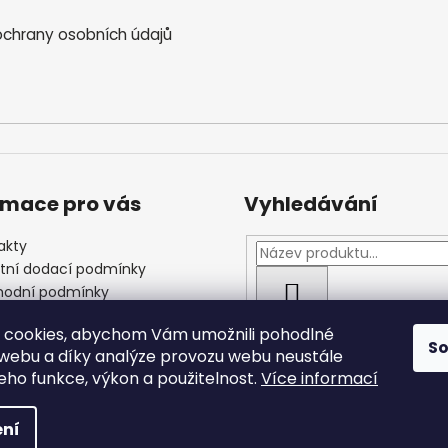
chrany osobních údajů
rmace pro vás
Vyhledávání
akty
štní dodací podmínky
odní podmínky
HLEDAT
las se zpracováním
 cookies, abychom Vám umožnili pohodlné
ních údajů
S
 webu a díky analýze provozu webu neustále
jeho funkce, výkon a použitelnost.
Více informací
 vyhrazena.
ní