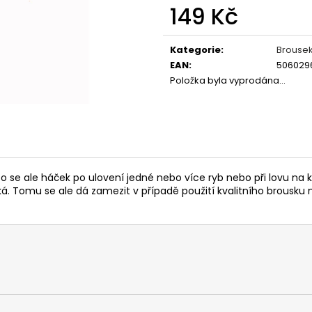
OLOVĚNÉ KRMÍTKO S TRUBIČKOU
ROHLÍKOVÉ BOIL
149 Kč
DELPHIN EAZYSIX
81 Kč
44 Kč
Měrná
cena:
Kategorie
:
Brousek
EAN
:
506029
Položka byla vyprodána…
asto se ale háček po ulovení jedné nebo více ryb nebo při lovu
. Tomu se ale dá zamezit v případě použití kvalitního brousku 