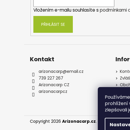
í
Vložením e-mailu souhlasíte s
podmínkami o
PŘIHLÁSIT SE
Kontakt
Info
arizonacarp
@
email.cz
Kont
739 227 267
Zvlá
Arizonacarp CZ
Obch
arizonacarpcz
Souh
Používáme
osob
prohlížení
zlepšovali 
Copyright 2026
Arizonacarp.cz
. Všechna práva
Nastave