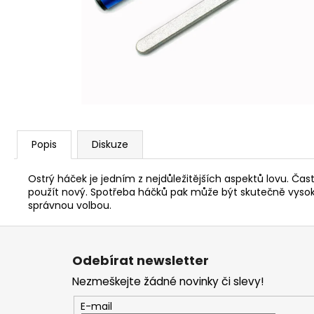
V1 CARP - AMUR
159 Kč
Popis
Diskuze
Ostrý háček je jedním z nejdůležitějších aspektů lovu. Č
použít nový. Spotřeba háčků pak může být skutečně vysoká
správnou volbou.
Z
á
Odebírat newsletter
p
Nezmeškejte žádné novinky či slevy!
a
t
E-mail