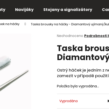
uty
Navijáky
Stojany a signalizátory
Ca
sek na háčky
Taska brousky na háčky - Diamantový ujímaný/ku
Co potřebujete najít?
Průměrné
Neohodnoceno
Podrobnosti
hodnocení
Taska brous
produktu
HLEDAT
je
Diamantový
0,0
z
5
Doporučujeme
hvězdiček.
Ostrý háček je jedním z n
zamezit v případě použití
Položka byla vyprodána…
Vyprodáno