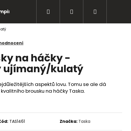
Hledat
Přihlášení
Nákupní
mping
Bižuterie
Péče o úlovky
Oblečení
latý
košík
 hodnocení
ky na háčky -
 ujímaný/kulatý
ejdůležitějších aspektů lovu. Tomu se ale dá
 kvalitního brousku na háčky Taska.
Následující
Kód:
TAS1461
Značka:
Taska