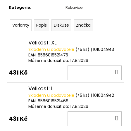
č
u
Kategorie
:
Rukavice
j
e
Varianty
Popis
Diskuze
Značka
m
e
Velikost: XL
Skladem u dodavatele
(>5 ks)
| 101004943
ROHLÍKOVÉ
BOILIES
EAN:
8586018521475
FLUO
Můžeme doručit do:
17.8.2026
30G
DO
431 Kč
81
Kč
KOŠ
Velikost: L
Skladem u dodavatele
(>5 ks)
| 101004942
EAN:
8586018521468
Můžeme doručit do:
17.8.2026
DO
431 Kč
KOŠ