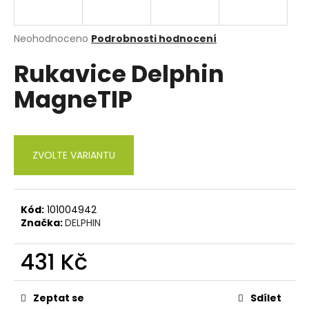
a
j
Průměrné
Neohodnoceno
Podrobnosti hodnocení
í
hodnocení
Rukavice Delphin
produktu
t
je
?
MagneTIP
0,0
z
5
hvězdiček.
ZVOLTE VARIANTU
HLEDAT
Kód:
101004942
D
Značka:
DELPHIN
o
p
431 Kč
o
r
Měrná
cena:
u
Zeptat se
Sdílet