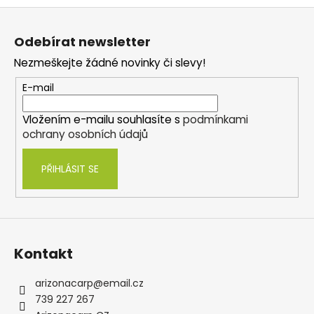
Z
á
Odebírat newsletter
p
Nezmeškejte žádné novinky či slevy!
a
t
E-mail
í
Vložením e-mailu souhlasíte s
podmínkami
ochrany osobních údajů
PŘIHLÁSIT SE
Kontakt
arizonacarp
@
email.cz
739 227 267