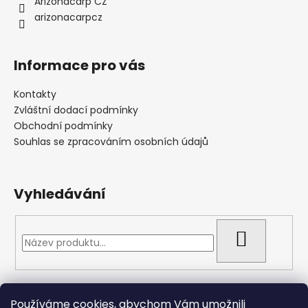
Arizonacarp CZ
arizonacarpcz
Informace pro vás
Kontakty
Zvláštní dodací podmínky
Obchodní podmínky
Souhlas se zpracováním osobních údajů
Vyhledávání
HLEDAT
Přijímáme online platby
Používáme cookies, abychom Vám umožnili