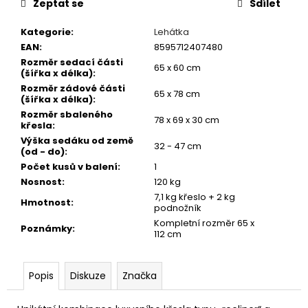
č
Zeptat se
Sdílet
u
j
Kategorie
:
Lehátka
e
EAN
:
8595712407480
m
Rozměr sedací části
65 x 60 cm
(šířka x délka)
:
e
Rozměr zádové části
65 x 78 cm
(šířka x délka)
:
Rozměr sbaleného
ROHLÍKOVÉ
78 x 69 x 30 cm
křesla
:
BOILIES
FLUO
Výška sedáku od země
32 - 47 cm
(od - do)
:
30G
Počet kusů v balení
:
1
81
Nosnost
:
120 kg
Kč
7,1 kg křeslo + 2 kg
Hmotnost
:
podnožník
Kompletní rozměr 65 x
Poznámky
:
112 cm
Popis
Diskuze
Značka