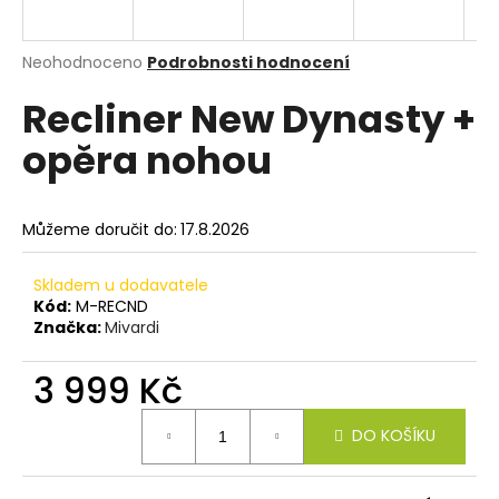
a
j
Průměrné
Neohodnoceno
Podrobnosti hodnocení
í
hodnocení
Recliner New Dynasty +
produktu
t
je
?
opěra nohou
0,0
z
5
hvězdiček.
Můžeme doručit do:
17.8.2026
HLEDAT
Skladem u dodavatele
Kód:
M-RECND
Značka:
Mivardi
D
o
3 999 Kč
p
Měrná
o
DO KOŠÍKU
cena:
r
u