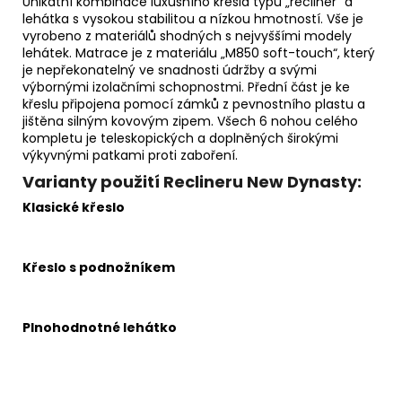
Unikátní kombinace luxusního křesla typu „recliner“ a
lehátka s vysokou stabilitou a nízkou hmotností. Vše je
vyrobeno z materiálů shodných s nejvyššími modely
lehátek. Matrace je z materiálu „M850 soft-touch“, který
je nepřekonatelný ve snadnosti údržby a svými
výbornými izolačními schopnostmi. Přední část je ke
křeslu připojena pomocí zámků z pevnostního plastu a
jištěna silným kovovým zipem. Všech 6 nohou celého
kompletu je teleskopických a doplněných širokými
výkyvnými patkami proti zaboření.
Varianty použití Reclineru New Dynasty:
Klasické křeslo
Křeslo s podnožníkem
Plnohodnotné lehátko