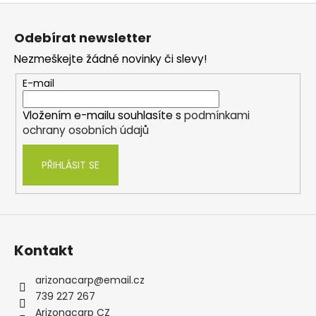
Z
á
Odebírat newsletter
p
Nezmeškejte žádné novinky či slevy!
a
t
E-mail
í
Vložením e-mailu souhlasíte s
podmínkami
ochrany osobních údajů
PŘIHLÁSIT SE
Kontakt
arizonacarp
@
email.cz
739 227 267
Arizonacarp CZ