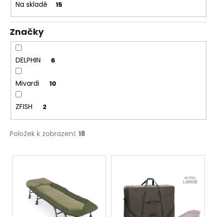
Na skladě
15
k
t
Značky
ů
DELPHIN
6
Mivardi
10
ZFISH
2
Položek k zobrazení:
18
V
ý
p
i
s