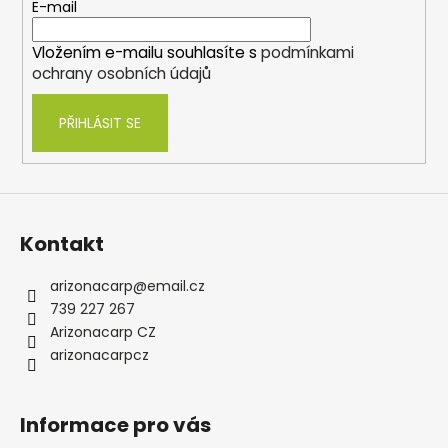
t
E-mail
í
Vložením e-mailu souhlasíte s
podmínkami
ochrany osobních údajů
PŘIHLÁSIT SE
Kontakt
arizonacarp
@
email.cz
739 227 267
Arizonacarp CZ
arizonacarpcz
Informace pro vás