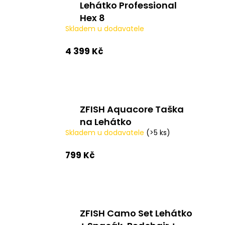
Lehátko Professional
a
Hex 8
j
Skladem u dodavatele
í
t
4 399 Kč
?
ZFISH Aquacore Taška
HLEDAT
na Lehátko
Skladem u dodavatele
(>5 ks)
799 Kč
D
o
p
o
r
ZFISH Camo Set Lehátko
u