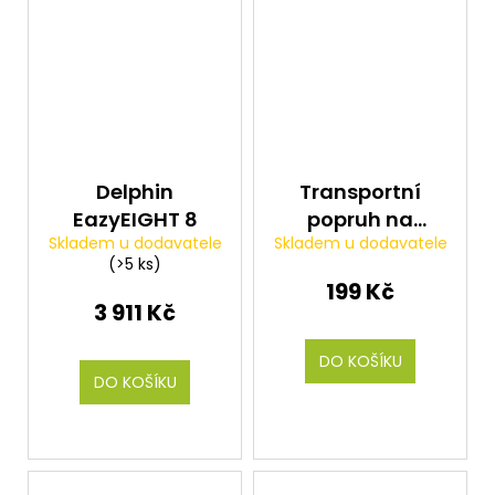
Delphin
Transportní
EazyEIGHT 8
popruh na
Skladem u dodavatele
Skladem u dodavatele
křesla, lehátka
(>5 ks)
...
199 Kč
3 911 Kč
DO KOŠÍKU
DO KOŠÍKU