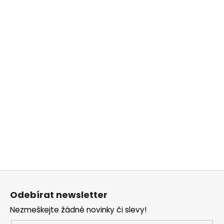
Z
á
Odebírat newsletter
p
Nezmeškejte žádné novinky či slevy!
a