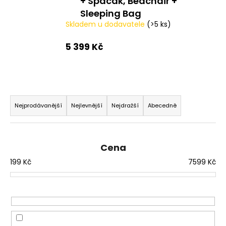
č
+ Spacák, Bedchair +
u
Sleeping Bag
j
Skladem u dodavatele
(>5 ks)
e
m
5 399 Kč
e
CUKK
Ř
PUFFI
STŘEDNÍ
a
Nejprodávanější
Nejlevnější
Nejdražší
Abecedně
FOUKANÝ
z
CHLEBA-
30G
e
67
n
Cena
Kč
í
199
Kč
7599
Kč
p
r
o
d
u