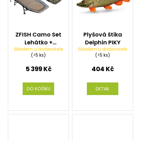
ZFISH Camo Set
Plyšová štika
Lehátko +
Delphin PIKY
Skladem u dodavatele
Skladem u dodavatele
Spacák,
(>5 ks)
(>5 ks)
Bedchair +
Sleeping Bag
5 399 Kč
404 Kč
DO KOŠÍKU
DETAIL