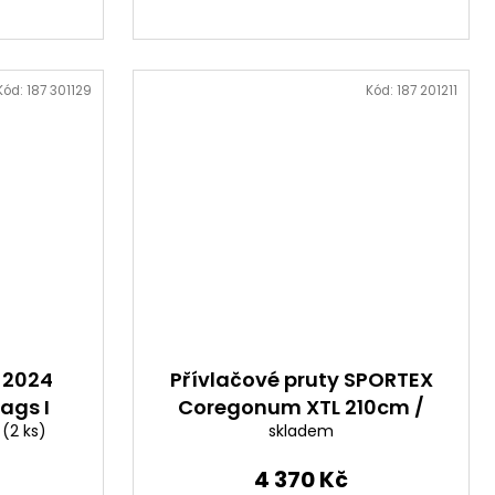
Kód:
187 301129
Kód:
187 201211
 2024
Přívlačové pruty SPORTEX
ags I
Coregonum XTL 210cm /
e
(2 ks)
skladem
3-10g
4 370 Kč