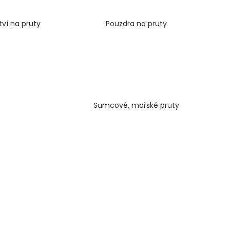
IES FLUO 30G
tví na pruty
Pouzdra na pruty
Sumcové, mořské pruty