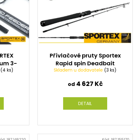
ORTEX
Přívlačové pruty Sportex
ium 3-
Rapid spin Deadbait
e
(4 ks)
Skladem u dodavatele
(3 ks)
4 627 Kč
od
DETAIL
ód:
187 146220
Kód:
187 155170