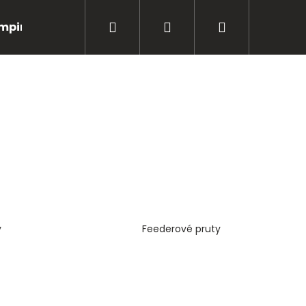
Hledat
Přihlášení
Nákupní
mping
Bižuterie
Péče o úlovky
Oblečení
košík
y
Feederové pruty
Následující