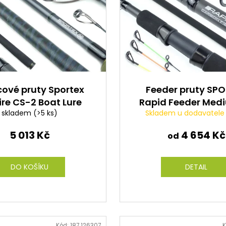
ové pruty Sportex
Feeder pruty SP
ire CS-2 Boat Lure
Rapid Feeder Med
skladem
(>5 ks)
Skladem u dodavatel
15cm 20-100g
díl
5 013 Kč
4 654 Kč
od
DO KOŠÍKU
DETAIL
Kód:
187 126307
K