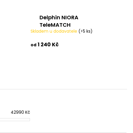
Delphin NIORA
TeleMATCH
Skladem u dodavatele
(>5 ks)
1 240 Kč
od
42990
Kč