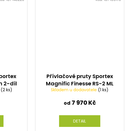
portex
Přívlačové pruty Sportex
n 2-díl
Magnific Finesse RS-2 ML
e
(2 ks)
Skladem u dodavatele
(1 ks)
2-díl
7 970 Kč
od
DETAIL