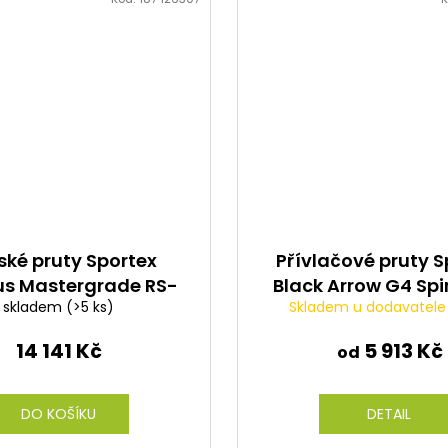
ké pruty Sportex
Přívlačové pruty S
s Mastergrade RS-
Black Arrow G4 Spi
skladem
(>5 ks)
Skladem u dodavatel
vel 300cm/240cm /
90g
14 141 Kč
5 913 Kč
od
DO KOŠÍKU
DETAIL