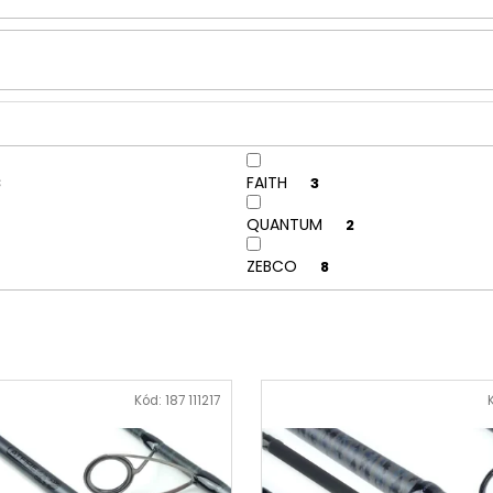
FAITH
3
3
QUANTUM
2
ZEBCO
8
Kód:
187 111217