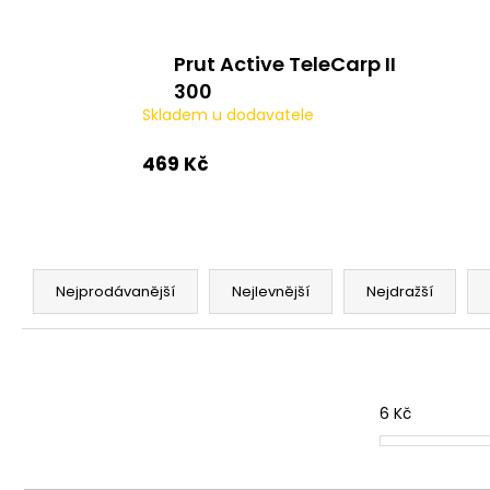
Prut Active TeleCarp II
300
Skladem u dodavatele
469 Kč
Ř
a
Nejprodávanější
Nejlevnější
Nejdražší
z
e
n
í
6
Kč
p
r