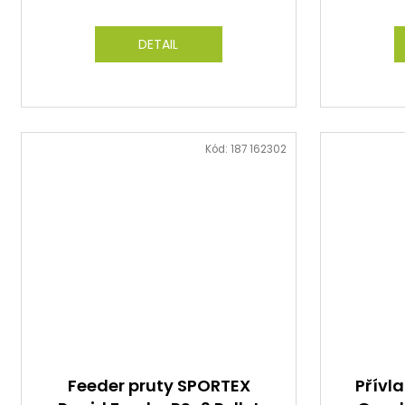
DETAIL
Kód:
187 162302
Feeder pruty SPORTEX
Přívl