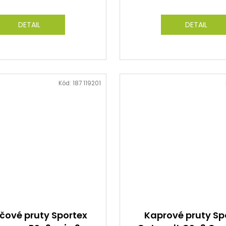
DETAIL
DETAIL
Kód:
187 119201
ačové pruty Sportex
Kaprové pruty Sp