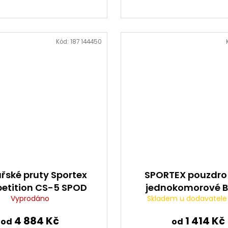
Kód:
187 144450
řské pruty Sportex
SPORTEX pouzdro
tition CS-5 SPOD
jednokomorové B
Vyprodáno
Skladem u dodavatel
2-díl
4 884 Kč
1 414 Kč
od
od