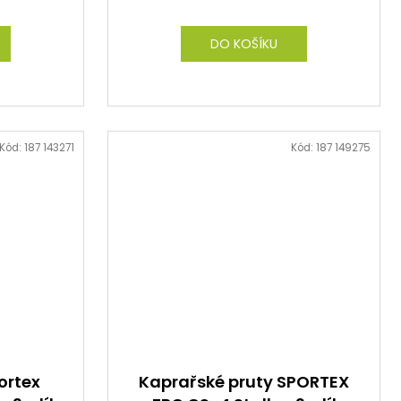
DO KOŠÍKU
Kód:
187 143271
Kód:
187 149275
ortex
Kaprařské pruty SPORTEX