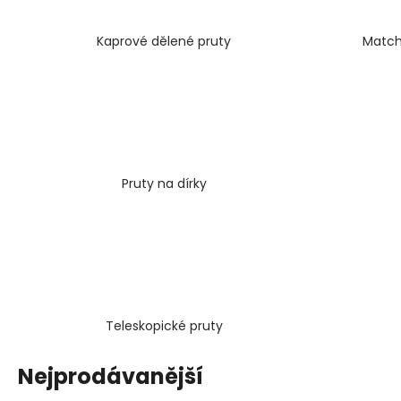
V1 CARP - AMUR
159 Kč
Kaprové dělené pruty
Match
Pruty na dírky
Teleskopické pruty
Nejprodávanější