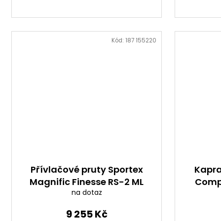
Kód:
187 155220
Přívlačové pruty Sportex
Kapra
Magnific Finesse RS-2 ML
Compe
na dotaz
2-díl
9 255 Kč