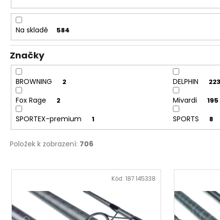
o
d
u
Na skladě
584
k
t
Značky
ů
BROWNING
DELPHIN
2
22
Fox Rage
Mivardi
2
195
SPORTEX-premium
SPORTS
1
8
Položek k zobrazení:
706
V
ý
Kód:
187 145338
p
i
s