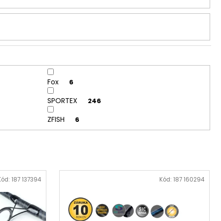
Fox
6
SPORTEX
246
ZFISH
6
Kód:
187 137394
Kód:
187 160294