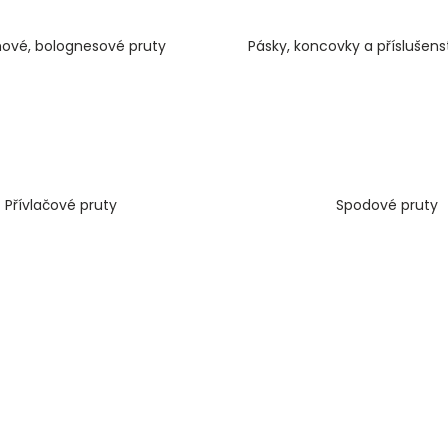
OLOVĚNÉ KRMÍTKO S TRUBIČKOU
ROHLÍKOVÉ BOIL
DELPHIN EAZYSIX
81 Kč
ové, bolognesové pruty
Pásky, koncovky a příslušens
44 Kč
Přívlačové pruty
Spodové pruty