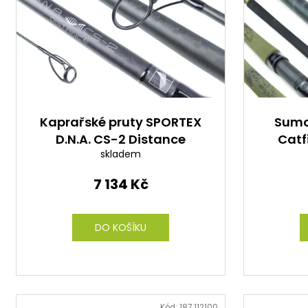
p
r
o
d
u
k
t
Kaprařské pruty SPORTEX
Sumc
D.N.A. CS-2 Distance
Catf
ů
skladem
396cm/3-5oz
2
7 134 Kč
DO KOŠÍKU
Kód:
187 112100