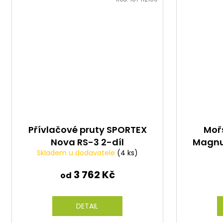
Přívlačové pruty SPORTEX
Mořs
Nova RS-3 2-díl
Magnu
Skladem u dodavatele
(4 ks)
2 Tra
3 762 Kč
od
DETAIL