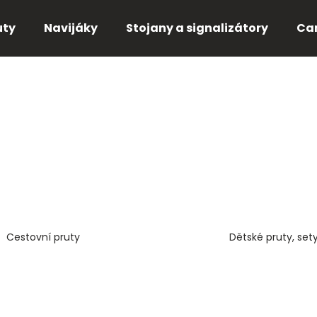
uty
Navijáky
Stojany a signalizátory
Ca
Co potřebujete najít?
HLEDAT
Doporučujeme
Cestovní pruty
Dětské pruty, set