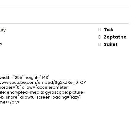
IES FLUO 30G
Tisk
uty
Zeptat se
ty
Sdílet
 width="255" height="143"
//www.youtube.com/embed/Sg2KZXe_0TQ?
border="0" allow="accelerometer;
ite; encrypted-media; gyroscope; picture-
eb-share" allowfullscreen loading="lazy"
rame></div>