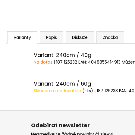
Varianty
Popis
Diskuze
Značka
Variant: 240cm / 40g
Na dotaz
| 187 125232
EAN:
4048855414913
Můžem
Variant: 240cm / 60g
Skladem u dodavatele
(1 ks)
| 187 125233
EAN:
40
Z
á
Odebírat newsletter
p
Nezmeškejte žádné novinky či slevy!