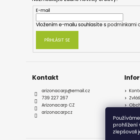
a
t
E-mail
í
Vložením e-mailu souhlasíte s
podmínkami o
PŘIHLÁSIT SE
Kontakt
Info
arizonacarp
@
email.cz
Kont
739 227 267
Zvlá
Arizonacarp CZ
Obch
arizonacarpcz
Souh
Používáme
osob
prohlížení
zlepšovali 