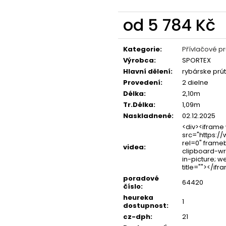
OLOVĚNÉ KRMÍTKO S TRUBIČKOU
ROHLÍKOVÉ BOIL
DELPHIN EAZYSIX
81 Kč
od
5 784 Kč
44 Kč
Měrná
cena:
Kategorie
:
Přívlačové pr
Výrobca
:
SPORTEX
Hlavní dělení
:
rybárske prú
Provedení
:
2 dielne
Délka
:
2,10m
Tr.Délka
:
1,09m
Naskladnené
:
02.12.2025
<div><iframe
src="https:
rel=0" frame
videa
:
clipboard-wr
in-picture; w
title=""></if
poradové
64420
číslo
:
heureka
1
dostupnost
:
cz-dph
:
21