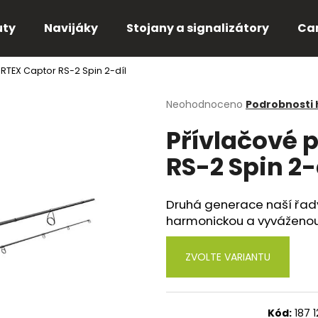
uty
Navijáky
Stojany a signalizátory
Ca
RTEX Captor RS-2 Spin 2-díl
Co potřebujete najít?
Průměrné
Neohodnoceno
Podrobnosti
hodnocení
Přívlačové 
produktu
HLEDAT
je
RS-2 Spin 2-
0,0
z
5
Doporučujeme
hvězdiček.
Druhá generace naší řad
harmonickou a vyváženo
ZVOLTE VARIANTU
Kód:
187 