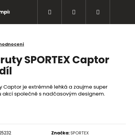
Hledat
Přihlášení
Nákupní
mping
Bižuterie
Péče o úlovky
Oblečení
košík
 hodnocení
pruty SPORTEX Captor
díl
y Captor je extrémně lehká a zaujme super
u akcí společně s nadčasovým designem.
Následující
125232
Značka:
SPORTEX