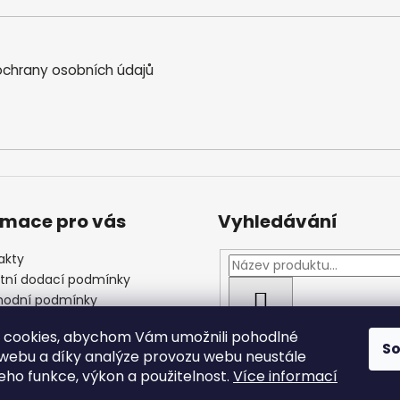
chrany osobních údajů
rmace pro vás
Vyhledávání
akty
štní dodací podmínky
odní podmínky
HLEDAT
las se zpracováním
 cookies, abychom Vám umožnili pohodlné
ních údajů
S
 webu a díky analýze provozu webu neustále
jeho funkce, výkon a použitelnost.
Více informací