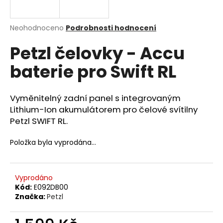
a
j
Průměrné
Neohodnoceno
Podrobnosti hodnocení
í
hodnocení
Petzl čelovky - Accu
produktu
t
je
?
baterie pro Swift RL
0,0
z
5
hvězdiček.
Vyměnitelný zadní panel s integrovaným
Lithium-Ion akumulátorem pro čelové svítilny
HLEDAT
Petzl SWIFT RL.
Položka byla vyprodána…
D
o
Vyprodáno
p
Kód:
E092DB00
o
Značka:
Petzl
r
u