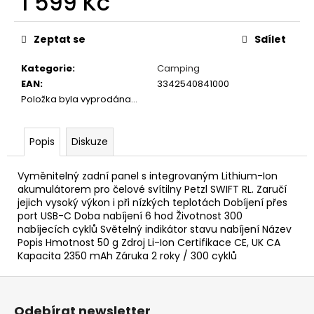
1 599 Kč
č
u
Měrná
j
cena:
Zeptat se
Sdílet
e
m
Kategorie
:
Camping
e
EAN
:
3342540841000
Položka byla vyprodána…
V1
CARP
Popis
Diskuze
-
AMUR
159
Vyměnitelný zadní panel s integrovaným Lithium-Ion
Kč
akumulátorem pro čelové svítilny Petzl SWIFT RL. Zaručí
jejich vysoký výkon i při nízkých teplotách Dobíjení přes
port USB-C Doba nabíjení 6 hod Životnost 300
nabíjecích cyklů Světelný indikátor stavu nabíjení Název
Popis Hmotnost 50 g Zdroj Li-Ion Certifikace CE, UK CA
Kapacita 2350 mAh Záruka 2 roky / 300 cyklů
Z
á
Odebírat newsletter