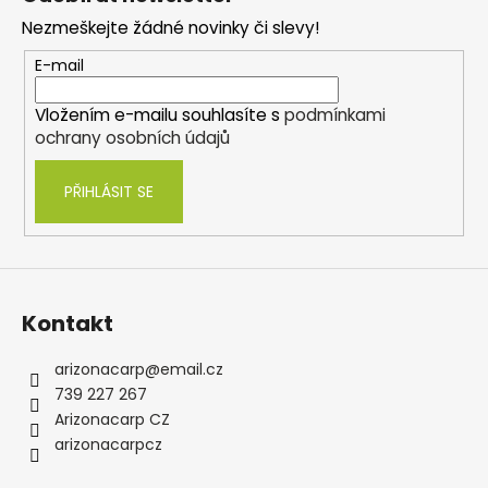
p
Nezmeškejte žádné novinky či slevy!
a
t
E-mail
í
Vložením e-mailu souhlasíte s
podmínkami
ochrany osobních údajů
PŘIHLÁSIT SE
Kontakt
arizonacarp
@
email.cz
739 227 267
Arizonacarp CZ
arizonacarpcz