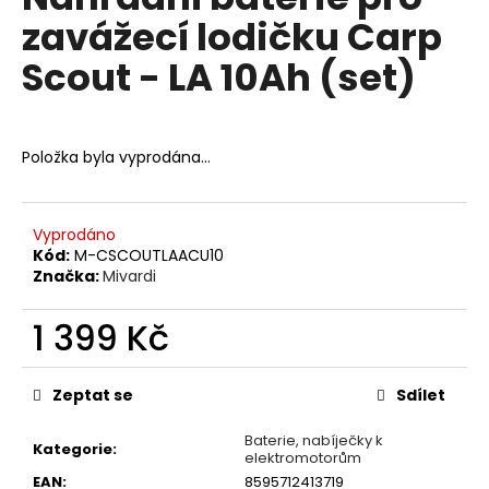
je
a
zavážecí lodičku Carp
0,0
z
j
Scout - LA 10Ah (set)
5
í
hvězdiček.
t
?
Položka byla vyprodána…
Vyprodáno
HLEDAT
Kód:
M-CSCOUTLAACU10
Značka:
Mivardi
1 399 Kč
D
Měrná
o
cena:
p
Zeptat se
Sdílet
o
r
Baterie, nabíječky k
Kategorie
:
elektromotorům
u
EAN
:
8595712413719