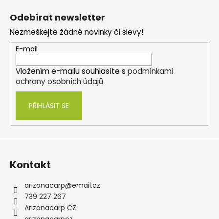
á
Odebírat newsletter
p
Nezmeškejte žádné novinky či slevy!
a
t
E-mail
í
Vložením e-mailu souhlasíte s
podmínkami
ochrany osobních údajů
PŘIHLÁSIT SE
Kontakt
arizonacarp
@
email.cz
739 227 267
Arizonacarp CZ
arizonacarpcz