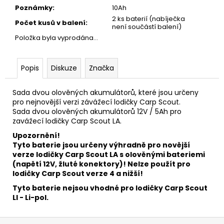
č
Poznámky
:
10Ah
u
2 ks baterií (nabíječka
j
Počet kusů v balení
:
není součástí balení)
e
Položka byla vyprodána…
m
e
Popis
Diskuze
Značka
ROHLÍKOVÉ
Sada dvou olověných akumulátorů, které jsou určeny
BOILIES
pro nejnovější verzi závážecí lodičky Carp Scout.
FLUO
30G
Sada dvou olověných akumulátorů 12V / 5Ah pro
zavážecí lodičky Carp Scout LA.
81
Kč
Upozornění!
Tyto baterie jsou určeny výhradně pro novější
verze lodičky Carp Scout LA s olověnými bateriemi
(napětí 12V, žluté konektory)! Nelze použít pro
lodičky Carp Scout verze 4 a nižší!
Tyto baterie nejsou vhodné pro lodičky Carp Scout
LI - Li-pol.
Z