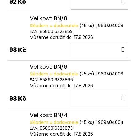
DO
92 Kč
KOŠ
Velikost: BN/8
Skladem u dodavatele
(>5 ks)
| 969A04008
EAN:
8586016323859
Můžeme doručit do:
17.8.2026
DO
98 Kč
KOŠ
Velikost: BN/6
Skladem u dodavatele
(>5 ks)
| 969A04006
EAN:
8586016323866
Můžeme doručit do:
17.8.2026
DO
98 Kč
KOŠ
Velikost: BN/4
Skladem u dodavatele
(>5 ks)
| 969A04004
EAN:
8586016323873
Můžeme doručit do:
17.8.2026