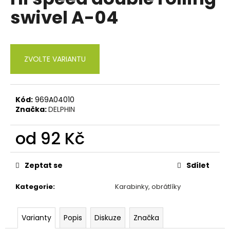
je
a
swivel A-04
0,0
z
j
5
í
hvězdiček.
t
ZVOLTE VARIANTU
?
Kód:
969A04010
Značka:
DELPHIN
HLEDAT
od
92 Kč
Měrná
cena:
D
Zeptat se
Sdílet
o
p
Kategorie
:
Karabinky, obrátlíky
o
r
Varianty
Popis
Diskuze
Značka
u