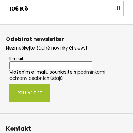
DO
106 Kč
KOŠ
Z
á
Odebírat newsletter
p
Nezmeškejte žádné novinky či slevy!
a
t
E-mail
í
Vložením e-mailu souhlasíte s
podmínkami
ochrany osobních údajů
PŘIHLÁSIT SE
Kontakt