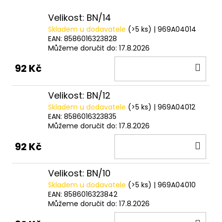
č
u
Velikost: BN/14
j
Skladem u dodavatele
(>5 ks)
| 969A04014
e
EAN:
8586016323828
m
Můžeme doručit do:
17.8.2026
e
DO
92 Kč
KOŠ
V1
CARP
Velikost: BN/12
-
Skladem u dodavatele
(>5 ks)
| 969A04012
AMUR
EAN:
8586016323835
159
Můžeme doručit do:
17.8.2026
Kč
DO
92 Kč
KOŠ
Velikost: BN/10
Skladem u dodavatele
(>5 ks)
| 969A04010
EAN:
8586016323842
Můžeme doručit do:
17.8.2026