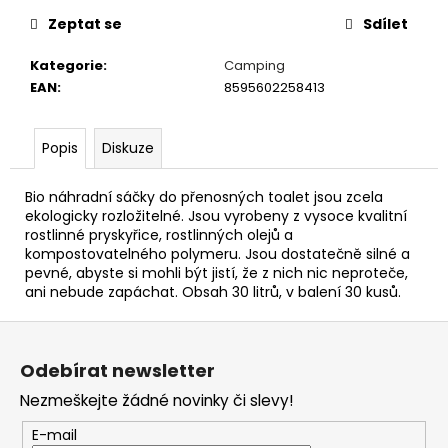
č
u
Zeptat se
Sdílet
j
e
Kategorie
:
Camping
m
EAN
:
8595602258413
e
Popis
Diskuze
METHOD
FEEDER
Bio náhradní sáčky do přenosných toalet jsou zcela
ZINC
ekologicky rozložitelné. Jsou vyrobeny z vysoce kvalitní
L
rostlinné pryskyřice, rostlinných olejů a
48
kompostovatelného polymeru. Jsou dostatečně silné a
Kč
pevné, abyste si mohli být jistí, že z nich nic neproteče,
ani nebude zapáchat. Obsah 30 litrů, v balení 30 kusů.
Z
á
Odebírat newsletter
p
Nezmeškejte žádné novinky či slevy!
a
t
E-mail