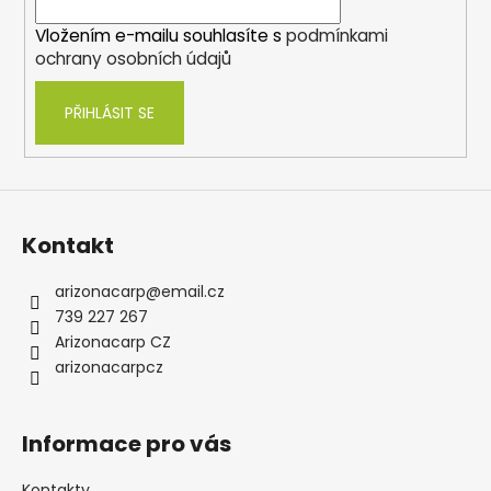
í
Vložením e-mailu souhlasíte s
podmínkami
ochrany osobních údajů
PŘIHLÁSIT SE
Kontakt
arizonacarp
@
email.cz
739 227 267
Arizonacarp CZ
arizonacarpcz
Informace pro vás
Kontakty