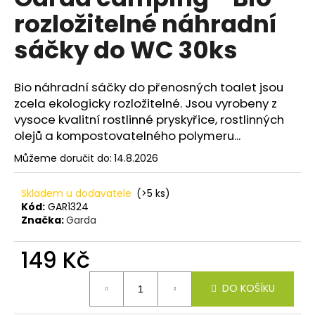
je
a
rozložitelné náhradní
0,0
z
j
sáčky do WC 30ks
5
í
hvězdiček.
t
Bio náhradní sáčky do přenosných toalet jsou
?
zcela ekologicky rozložitelné. Jsou vyrobeny z
vysoce kvalitní rostlinné pryskyřice, rostlinných
olejů a kompostovatelného polymeru...
Můžeme doručit do:
14.8.2026
HLEDAT
Skladem u dodavatele
(>5 ks)
Kód:
GAR1324
Značka:
Garda
D
o
149 Kč
p
o
Měrná
r
DO KOŠÍKU
cena:
u