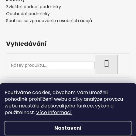
Zvláštní dodací podmínky
Obchodní podmínky
Souhlas se zpracováním osobních údajů
Vyhledávání
HLEDAT
Přijímáme online platby
Používáme cookies, abychom Vám umožnili
pohodlné prohlížení webu a díky analýze provozu
webu neustále zlepšovali jeho funkce, výkon a
použitelnost.
Více informací
Nastavení
Vytvořil Shoptet