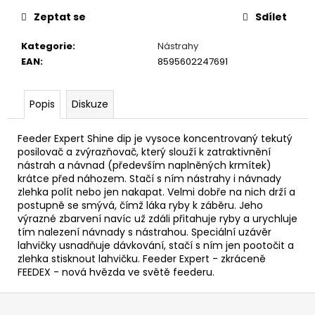
č
u
Zeptat se
Sdílet
j
e
Kategorie
:
Nástrahy
m
EAN
:
8595602247691
e
Popis
Diskuze
OLOVĚNÉ
KRMÍTKO
Feeder Expert Shine dip je vysoce koncentrovaný tekutý
S
posilovač a zvýrazňovač, který slouží k zatraktivnění
TRUBIČKOU
nástrah a návnad (především naplněných krmítek)
DELPHIN
krátce před náhozem. Stačí s ním nástrahy i návnady
EAZYSIX
zlehka polít nebo jen nakapat. Velmi dobře na nich drží a
44
postupně se smývá, čímž láka ryby k záběru. Jeho
Kč
výrazné zbarvení navíc už zdáli přitahuje ryby a urychluje
tím nalezení návnady s nástrahou. Speciální uzávěr
lahvičky usnadňuje dávkování, stačí s ním jen pootočit a
zlehka stisknout lahvičku. Feeder Expert - zkráceně
FEEDEX - nová hvězda ve světě feederu.
Z