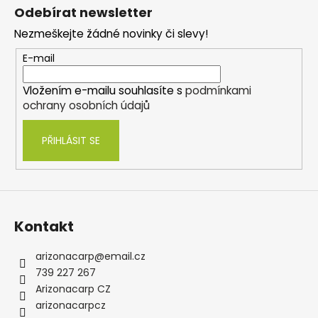
á
Odebírat newsletter
p
Nezmeškejte žádné novinky či slevy!
a
t
E-mail
í
Vložením e-mailu souhlasíte s
podmínkami
ochrany osobních údajů
PŘIHLÁSIT SE
Kontakt
arizonacarp
@
email.cz
739 227 267
Arizonacarp CZ
arizonacarpcz