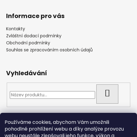
Informace pro vás
Kontakty
Zvláštní dodací podmínky
Obchodní podmínky
Souhlas se zpracováním osobních údajů
Vyhledávání
HLEDAT
Přijímáme online platby
Používáme cookies, abychom Vám umožnili
pohodlné prohlížení webu a díky analýze provozu
webu neustále zlepšovali jeho funkce, výkon a