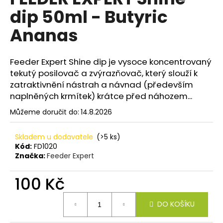
je
a
dip 50ml - Butyric
0,0
z
j
Ananas
5
í
hvězdiček.
t
Feeder Expert Shine dip je vysoce koncentrovaný
?
tekutý posilovač a zvýrazňovač, který slouží k
zatraktivnění nástrah a návnad (především
naplněných krmítek) krátce před náhozem...
Můžeme doručit do:
14.8.2026
HLEDAT
Skladem u dodavatele
(>5 ks)
Kód:
FD1020
Značka:
Feeder Expert
D
o
100 Kč
p
o
Měrná
r
DO KOŠÍKU
cena:
u