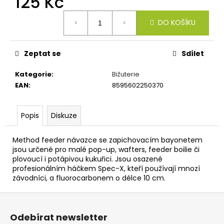
125 Kč
č
u
Měrná
j
DO KOŠÍKU
cena:
e
m
Zeptat se
Sdílet
e
Kategorie
:
Bižuterie
KUKUŘICE
EAN
:
8595602250370
CUKK
BEZ
NÁLEVU
Popis
Diskuze
-
125G
Method feeder návazce se zapichovacím bayonetem
86
jsou určené pro malé pop-up, wafters, feeder boilie či
Kč
plovoucí i potápivou kukuřici. Jsou osazené
profesionálním háčkem Spec-X, kteří používají mnozí
závodníci, a fluorocarbonem o délce 10 cm.
Z
á
Odebírat newsletter