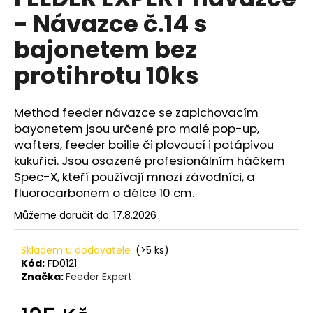
je
a
- Návazce č.14 s
0,0
z
j
bajonetem bez
5
í
hvězdiček.
protihrotu 10ks
t
?
Method feeder návazce se zapichovacím
bayonetem jsou určené pro malé pop-up,
wafters, feeder boilie či plovoucí i potápivou
kukuřici. Jsou osazené profesionálním háčkem
HLEDAT
Spec-X, kteří používají mnozí závodníci, a
fluorocarbonem o délce 10 cm.
Můžeme doručit do:
17.8.2026
D
o
Skladem u dodavatele
(>5 ks)
p
Kód:
FD0121
o
Značka:
Feeder Expert
r
u