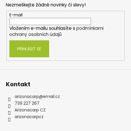
p
Nezmeškejte žádné novinky či slevy!
a
t
E-mail
í
Vložením e-mailu souhlasíte s
podmínkami
ochrany osobních údajů
PŘIHLÁSIT SE
Kontakt
arizonacarp
@
email.cz
739 227 267
Arizonacarp CZ
arizonacarpcz