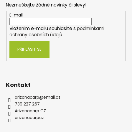
p
Nezmeškejte žádné novinky či slevy!
a
t
E-mail
í
Vložením e-mailu souhlasíte s
podmínkami
ochrany osobních údajů
PŘIHLÁSIT SE
Kontakt
arizonacarp
@
email.cz
739 227 267
Arizonacarp CZ
arizonacarpcz