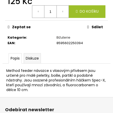
125 Kč
č
u
Měrná
j
DO KOŠÍKU
cena:
e
m
Zeptat se
Sdílet
e
Kategorie
:
Bižuterie
DELPHIN
EAN
:
8595602250394
DARX
12T
Popis
Diskuze
458
Kč
Method feeder návazce s vlasovým přívěsem jsou
určené pro malé peletky, boilie, partikl a podobné
nástrahy. Jsou osazené profesionálním háčkem Spec-X,
kteří používají mnozí závodníci, a fluorocarbonem o
délce 10 cm.
Z
á
Odebírat newsletter