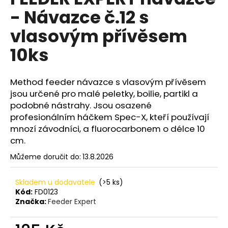
je
a
- Návazce č.12 s
0,0
z
j
vlasovým přívěsem
5
í
hvězdiček.
10ks
t
?
Method feeder návazce s vlasovým přívěsem
jsou určené pro malé peletky, boilie, partikl a
podobné nástrahy. Jsou osazené
profesionálním háčkem Spec-X, kteří používají
HLEDAT
mnozí závodníci, a fluorocarbonem o délce 10
cm.
Můžeme doručit do:
13.8.2026
D
o
Skladem u dodavatele
(>5 ks)
p
Kód:
FD0123
o
Značka:
Feeder Expert
r
u