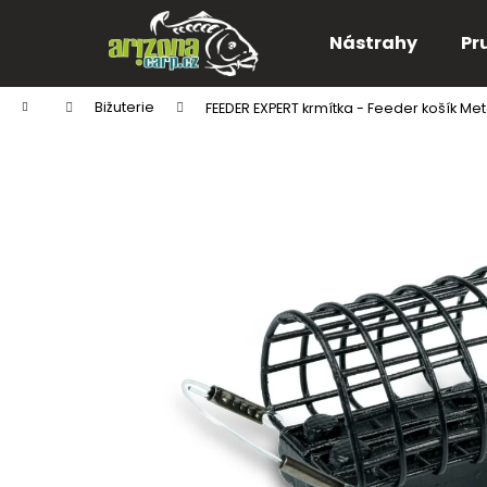
K
Přejít
na
o
Nástrahy
Pr
obsah
Zpět
Zpět
š
do
do
í
Domů
Bižuterie
FEEDER EXPERT krmítka - Feeder košík Me
k
obchodu
obchodu