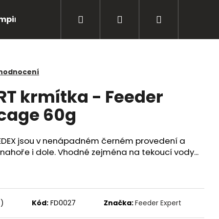
Hledat
Přihlášení
Nákupní
mping
Bižuterie
Péče o úlovky
Oblečení
košík
 hodnocení
RT krmítka - Feeder
 cage 60g
FEEDEX jsou v nenápadném černém provedení a
nahoře i dole. Vhodné zejména na tekoucí vody...
Následující
s)
Kód:
FD0027
Značka:
Feeder Expert