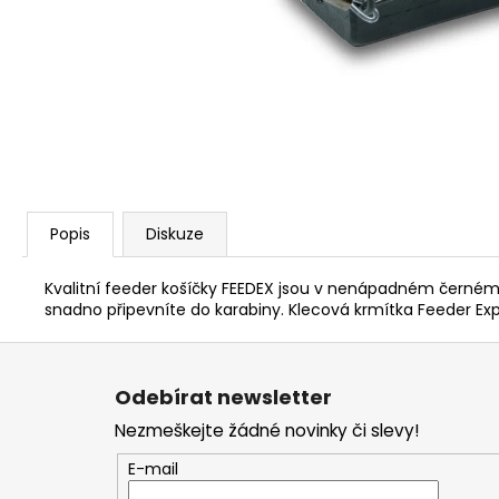
V1 CARP - AMUR
159 Kč
Popis
Diskuze
Kvalitní feeder košíčky FEEDEX jsou v nenápadném černém 
snadno připevníte do karabiny. Klecová krmítka Feeder Exp
Z
á
Odebírat newsletter
p
Nezmeškejte žádné novinky či slevy!
a
t
E-mail