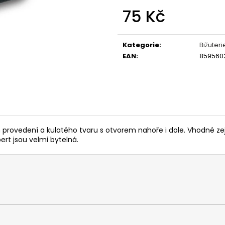
OLOVĚNÉ KRMÍTKO S TRUBIČKOU
ROHLÍKOVÉ BOIL
75 Kč
DELPHIN EAZYSIX
81 Kč
44 Kč
Měrná
cena:
Kategorie
:
Bižuteri
EAN
:
859560
provedení a kulatého tvaru s otvorem nahoře i dole. Vhodné ze
ert jsou velmi bytelná.