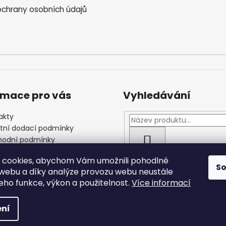
chrany osobních údajů
rmace pro vás
Vyhledávání
akty
štní dodací podmínky
odní podmínky
HLEDAT
las se zpracováním
 cookies, abychom Vám umožnili pohodlné
ních údajů
S
 webu a díky analýze provozu webu neustále
jeho funkce, výkon a použitelnost.
Více informací
 vyhrazena.
ní