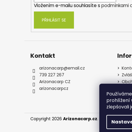
í
Vložením e-mailu souhlasíte s
podmínkami o
PŘIHLÁSIT SE
Kontakt
Info
arizonacarp
@
email.cz
Kont
739 227 267
Zvlá
Arizonacarp CZ
Obch
arizonacarpcz
Souh
Používáme
osob
prohlížení
zlepšovali 
Copyright 2026
Arizonacarp.cz
. Všechna práva
Nastave