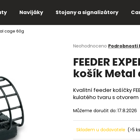
uty
Navijáky
Stojany a signalizátory
Ca
tal cage 60g
Co potřebujete najít?
Průměrné
Neohodnoceno
Podrobnosti
hodnocení
FEEDER EXPE
produktu
HLEDAT
je
košík Metal
0,0
z
5
Doporučujeme
hvězdiček.
Kvalitní feeder košíčky 
kulatého tvaru s otvorem 
Můžeme doručit do:
17.8.2026
Skladem u dodavatele
(>5 k