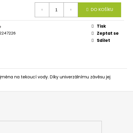
IES FLUO 30G
DO KOŠÍKU
Tisk
e
2247226
Zeptat se
Sdílet
jména na tekoucí vody. Díky univerzálnímu závěsu jej