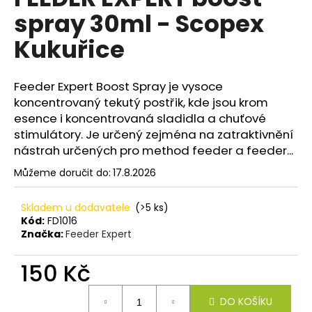
je
a
spray 30ml - Scopex
0,0
z
j
Kukuřice
5
í
hvězdiček.
t
Feeder Expert Boost Spray je vysoce
?
koncentrovaný tekutý postřik, kde jsou krom
esence i koncentrovaná sladidla a chuťové
stimulátory. Je určený zejména na zatraktivnění
nástrah určených pro method feeder a feeder...
HLEDAT
Můžeme doručit do:
17.8.2026
Skladem u dodavatele
(>5 ks)
D
Kód:
FD1016
Značka:
Feeder Expert
o
p
150 Kč
o
r
Měrná
u
DO KOŠÍKU
cena: