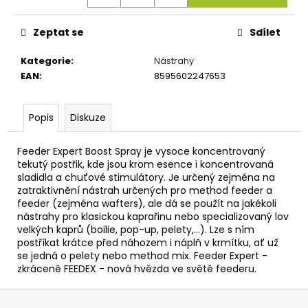
č
u
j
Zeptat se
Sdílet
e
m
Kategorie
:
Nástrahy
e
EAN
:
8595602247653
OLOVĚNÉ
Popis
Diskuze
KRMÍTKO
S
Feeder Expert Boost Spray je vysoce koncentrovaný
TRUBIČKOU
DELPHIN
tekutý postřik, kde jsou krom esence i koncentrovaná
EAZYSIX
sladidla a chuťové stimulátory. Je určený zejména na
zatraktivnění nástrah určených pro method feeder a
44
feeder (zejména wafters), ale dá se použít na jakékoli
Kč
nástrahy pro klasickou kaprařinu nebo specializovaný lov
velkých kaprů (boilie, pop-up, pelety,…). Lze s ním
postříkat krátce před náhozem i náplň v krmítku, ať už
se jedná o pelety nebo method mix. Feeder Expert -
zkráceně FEEDEX - nová hvězda ve světě feederu.
Z