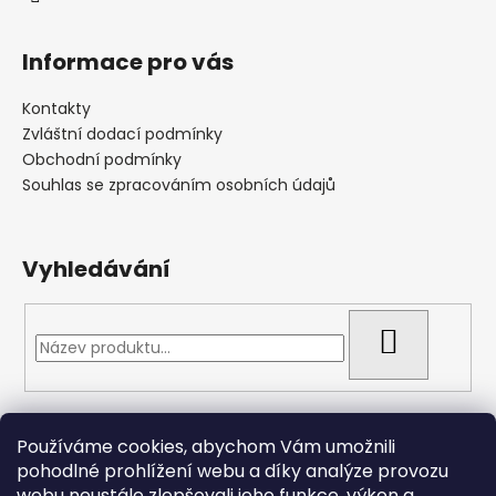
Informace pro vás
Kontakty
Zvláštní dodací podmínky
Obchodní podmínky
Souhlas se zpracováním osobních údajů
Vyhledávání
HLEDAT
Přijímáme online platby
Používáme cookies, abychom Vám umožnili
pohodlné prohlížení webu a díky analýze provozu
webu neustále zlepšovali jeho funkce, výkon a