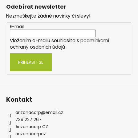
á
Odebírat newsletter
p
Nezmeškejte žádné novinky či slevy!
a
t
E-mail
í
Vložením e-mailu souhlasíte s
podmínkami
ochrany osobních údajů
PŘIHLÁSIT SE
Kontakt
arizonacarp
@
email.cz
739 227 267
Arizonacarp CZ
arizonacarpcz