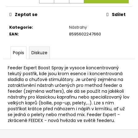
č
u
j
Zeptat se
Sdílet
e
m
Kategorie
:
Nástrahy
e
EAN
:
8595602247660
METHOD
Popis
Diskuze
FEEDER
PREMIUM
Feeder Expert Boost Spray je vysoce koncentrovaný
L,
XL
tekutý postřik, kde jsou krom esence i koncentrovaná
sladidla a chuťové stimulátory. Je určený zejména na
32
zatraktivnění nástrah určených pro method feeder a
Kč
feeder (zejména wafters), ale dá se použít na jakékoli
nástrahy pro klasickou kaprařinu nebo specializovaný lov
velkých kaprů (boilie, pop-up, pelety,…). Lze s ním
postříkat krátce před náhozem i náplň v krmítku, ať už
se jedná o pelety nebo method mix. Feeder Expert -
zkráceně FEEDEX - nová hvězda ve světě feederu.
Z