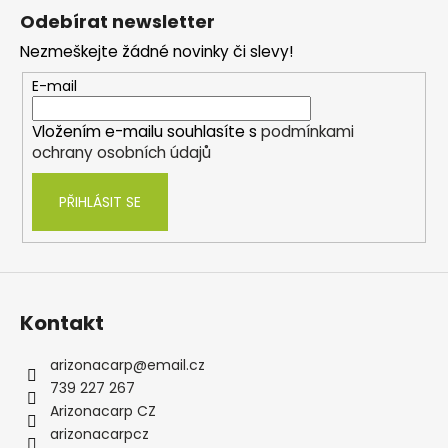
á
Odebírat newsletter
p
Nezmeškejte žádné novinky či slevy!
a
t
E-mail
í
Vložením e-mailu souhlasíte s
podmínkami
ochrany osobních údajů
PŘIHLÁSIT SE
Kontakt
arizonacarp
@
email.cz
739 227 267
Arizonacarp CZ
arizonacarpcz