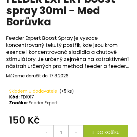
je
a
spray 30ml - Med
0,0
z
j
Borůvka
5
í
hvězdiček.
t
Feeder Expert Boost Spray je vysoce
?
koncentrovaný tekutý postřik, kde jsou krom
esence i koncentrovaná sladidla a chuťové
stimulátory. Je určený zejména na zatraktivnění
nástrah určených pro method feeder a feeder...
HLEDAT
Můžeme doručit do:
17.8.2026
Skladem u dodavatele
(>5 ks)
D
Kód:
FD1017
Značka:
Feeder Expert
o
p
150 Kč
o
r
Měrná
u
DO KOŠÍKU
cena: