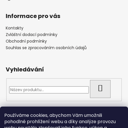
Informace pro vás
Kontakty
Zvláštní dodací podmínky
Obchodní podmínky
Souhlas se zpracováním osobních údajů
Vyhledávání
HLEDAT
Přijímáme online platby
Používáme cookies, abychom Vám umožnili
pohodlné prohlížení webu a díky analýze provozu
webu neustále zlepšovali jeho funkce, výkon a