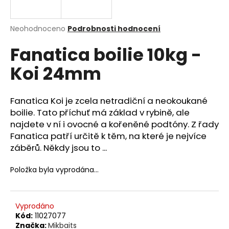
a
j
Průměrné
Neohodnoceno
Podrobnosti hodnocení
í
hodnocení
Fanatica boilie 10kg -
produktu
t
je
?
Koi 24mm
0,0
z
5
hvězdiček.
Fanatica Koi je zcela netradiční a neokoukané
boilie. Tato příchuť má základ v rybině, ale
HLEDAT
najdete v ní i ovocné a kořeněné podtóny. Z řady
Fanatica patří určitě k těm, na které je nejvíce
záběrů. Někdy jsou to ...
D
Položka byla vyprodána…
o
p
o
Vyprodáno
r
Kód:
11027077
u
Značka:
Mikbaits