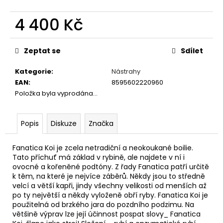
č
u
4 400 Kč
j
e
Měrná
m
cena:
Zeptat se
Sdílet
e
Kategorie
:
Nástrahy
EAN
:
8595602220960
KRMÍTKO
DELPHIN
Položka byla vyprodána…
FEEDER
KLASIK
Popis
Diskuze
Značka
27
Kč
Fanatica Koi je zcela netradiční a neokoukané boilie.
Tato příchuť má základ v rybině, ale najdete v ní i
ovocné a kořeněné podtóny. Z řady Fanatica patří určitě
k těm, na které je nejvíce záběrů. Někdy jsou to středně
velcí a větší kapři, jindy všechny velikosti od menších až
po ty největší a někdy vyloženě obří ryby. Fanatica Koi je
použitelná od brzkého jara do pozdního podzimu. Na
většině výprav lze její účinnost pospat slovy_ Fanatica