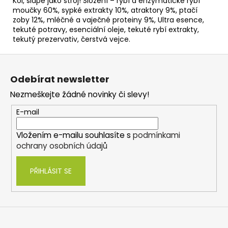
Koi, šlape jako stroj! Složení – rybí a enzymatické rybí
moučky 60%, sypké extrakty 10%, atraktory 9%, ptačí
zoby 12%, mléčné a vaječné proteiny 9%, Ultra esence,
tekuté potravy, esenciální oleje, tekuté rybí extrakty,
tekutý prezervativ, čerstvá vejce.
Z
á
Odebírat newsletter
p
Nezmeškejte žádné novinky či slevy!
a
t
E-mail
í
Vložením e-mailu souhlasíte s
podmínkami
ochrany osobních údajů
PŘIHLÁSIT SE