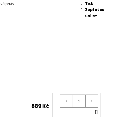
 FEEDER KLASIK
Tisk
ové pruty
Zeptat se
Sdílet
889 Kč
DO