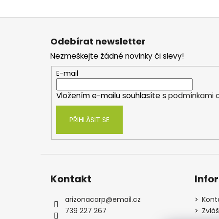
Z
á
Odebírat newsletter
p
Nezmeškejte žádné novinky či slevy!
a
t
E-mail
í
Vložením e-mailu souhlasíte s
podmínkami o
PŘIHLÁSIT SE
Kontakt
Info
arizonacarp
@
email.cz
Kont
739 227 267
Zvlá