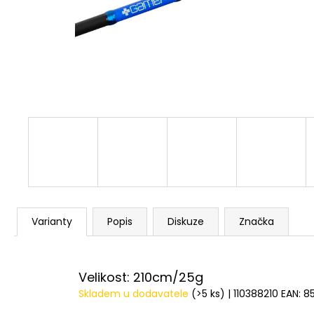
V1 CARP - AMUR
159 Kč
Varianty
Popis
Diskuze
Značka
Velikost: 210cm/25g
Skladem u dodavatele
(>5 ks)
| 110388210
EAN:
8