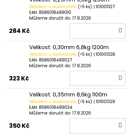
Skladem u dodavatele
(>5 ks)
| 101001327
EAN:
8586018489010
Můžeme doručit do:
17.8.2026
DO
284 Kč
KOŠ
Velikost: 0,30mm 6,8kg 1200m
Skladem u dodavatele
(>5 ks)
| 101001328
EAN:
8586018489027
Můžeme doručit do:
17.8.2026
DO
323 Kč
KOŠ
Velikost: 0,35mm 8,6kg 1100m
Skladem u dodavatele
(>5 ks)
| 101001329
EAN:
8586018489034
Můžeme doručit do:
17.8.2026
DO
350 Kč
KOŠ