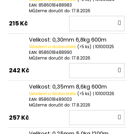
EAN:
8586018488983
Můžeme doručit do:
17.8.2026
DO
215 Kč
KOŠ
Velikost: 0,30mm 6,8kg 600m
Skladem u dodavatele
(>5 ks)
| 101001325
EAN:
8586018488990
Můžeme doručit do:
17.8.2026
DO
242 Kč
KOŠ
Velikost: 0,35mm 8,6kg 600m
Skladem u dodavatele
(>5 ks)
| 101001326
EAN:
8586018489003
Můžeme doručit do:
17.8.2026
DO
257 Kč
KOŠ
Velikost: 0,25mm 5,0kg 1200m