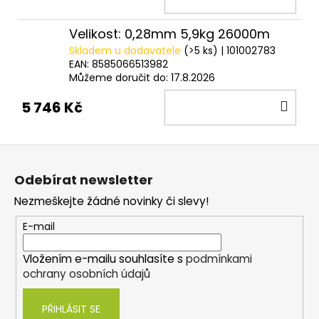
KOŠ
Velikost: 0,28mm 5,9kg 26000m
Skladem u dodavatele
(>5 ks)
| 101002783
EAN:
8585066513982
Můžeme doručit do:
17.8.2026
DO
5 746 Kč
KOŠ
Z
á
Odebírat newsletter
p
Nezmeškejte žádné novinky či slevy!
a
t
E-mail
í
Vložením e-mailu souhlasíte s
podmínkami
ochrany osobních údajů
PŘIHLÁSIT SE