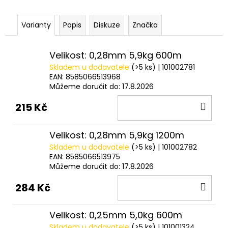
č
u
j
Varianty
Popis
Diskuze
Značka
e
m
Velikost: 0,28mm 5,9kg 600m
e
Skladem u dodavatele
(>5 ks)
| 101002781
EAN:
8585066513968
Můžeme doručit do:
17.8.2026
OLOVĚNÉ
KRMÍTKO
DO
S
215 Kč
TRUBIČKOU
KOŠ
DELPHIN
EAZYSIX
Velikost: 0,28mm 5,9kg 1200m
44
Skladem u dodavatele
(>5 ks)
| 101002782
Kč
EAN:
8585066513975
Můžeme doručit do:
17.8.2026
DO
284 Kč
KOŠ
Velikost: 0,25mm 5,0kg 600m
Skladem u dodavatele
(>5 ks)
| 101001324