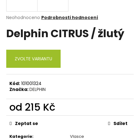
a
j
Průměrné
Neohodnoceno
Podrobnosti hodnocení
í
hodnocení
Delphin CITRUS / žlutý
produktu
t
je
?
0,0
z
5
ZVOLTE VARIANTU
hvězdiček.
HLEDAT
Kód:
101001324
Značka:
DELPHIN
D
od
215 Kč
o
p
Měrná
o
cena:
Zeptat se
Sdílet
r
u
Kategorie
:
Vlasce