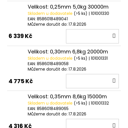
Velikost: 0,25mm 5,0kg 30000m
Skladem u dodavatele
(>5 ks)
| 101001330
EAN:
8586018489041
Můžeme doručit do:
17.8.2026
DO
6 339 Kč
KOŠ
Velikost: 0,30mm 6,8kg 20000m
Skladem u dodavatele
(>5 ks)
| 101001331
EAN:
8586018489058
Můžeme doručit do:
17.8.2026
DO
4 775 Kč
KOŠ
Velikost: 0,35mm 8,6kg 15000m
Skladem u dodavatele
(>5 ks)
| 101001332
EAN:
8586018489065
Můžeme doručit do:
17.8.2026
DO
4 316 Kč