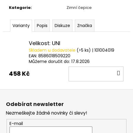
č
u
Kategorie
:
Zimní čepice
j
e
Varianty
Popis
Diskuze
Značka
m
e
Velikost: UNI
Skladem u dodavatele
(>5 ks)
| 101004019
OLOVĚNÉ
KRMÍTKO
EAN:
8586018509220
S
Můžeme doručit do:
17.8.2026
TRUBIČKOU
DO
DELPHIN
458 Kč
EAZYSIX
KOŠ
44
Kč
Z
á
Odebírat newsletter
p
Nezmeškejte žádné novinky či slevy!
a
t
E-mail
í