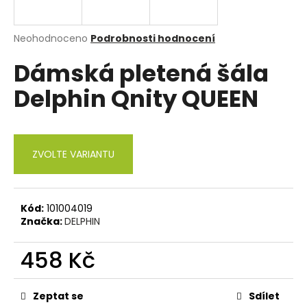
a
j
Průměrné
Neohodnoceno
Podrobnosti hodnocení
í
hodnocení
Dámská pletená šála
produktu
t
je
?
Delphin Qnity QUEEN
0,0
z
5
hvězdiček.
ZVOLTE VARIANTU
HLEDAT
Kód:
101004019
D
Značka:
DELPHIN
o
p
458 Kč
o
r
Měrná
cena:
u
Zeptat se
Sdílet