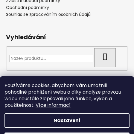
Zvláštní dodací podmínky
Obchodní podmínky
Souhlas se zpracováním osobních údajů
Vyhledávání
HLEDAT
Přijímáme online platby
Používáme cookies, abychom Vám umožnili
pohodlné prohlížení webu a díky analýze provozu
webu neustále zlepšovali jeho funkce, výkon a
použitelnost.
Více informací
Nastavení
Vytvořil Shoptet
Copyright 2026
Arizonacarp.cz
. Všechna práva