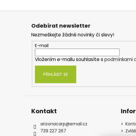
Z
á
Odebírat newsletter
p
Nezmeškejte žádné novinky či slevy!
a
t
E-mail
í
Vložením e-mailu souhlasíte s
podmínkami o
PŘIHLÁSIT SE
Kontakt
Info
arizonacarp
@
email.cz
Kont
739 227 267
Zvlá