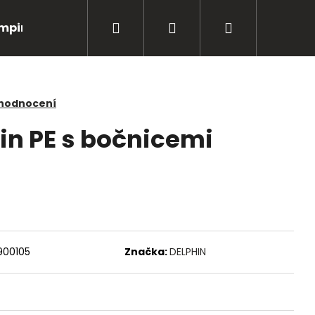
Hledat
Přihlášení
Nákupní
mping
Bižuterie
Péče o úlovky
Oblečení
košík
 hodnocení
in PE s bočnicemi
900105
Značka:
DELPHIN
Následující