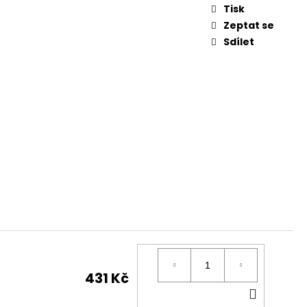
 FEEDER KLASIK
Tisk
Zeptat se
Sdílet
431 Kč
DO