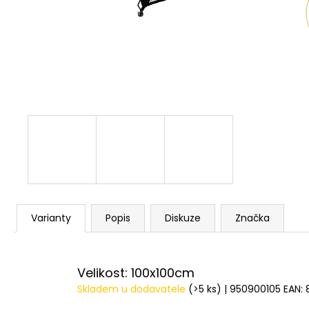
V1 CARP - AMUR
159 Kč
Varianty
Popis
Diskuze
Značka
Velikost: 100x100cm
Skladem u dodavatele
(>5 ks)
| 950900105
EAN: