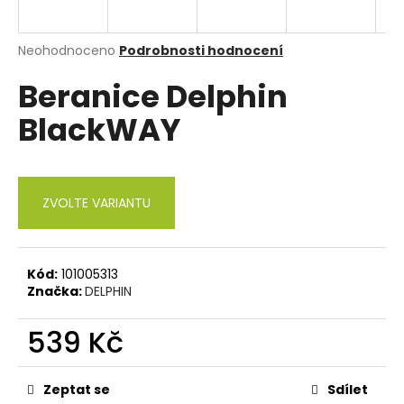
a
j
Průměrné
Neohodnoceno
Podrobnosti hodnocení
í
hodnocení
Beranice Delphin
produktu
t
je
?
BlackWAY
0,0
z
5
hvězdiček.
ZVOLTE VARIANTU
HLEDAT
Kód:
101005313
D
Značka:
DELPHIN
o
p
539 Kč
o
r
Měrná
cena:
u
Zeptat se
Sdílet