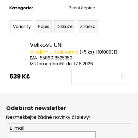
č
u
Kategorie
:
Zimní čepice
j
e
Varianty
Popis
Diskuze
Značka
m
e
Velikost: UNI
Skladem u dodavatele
(>5 ks)
| 101005313
METHOD
FEEDER
EAN:
8586018525350
PREMIUM
Můžeme doručit do:
17.8.2026
L,
DO
XL
539 Kč
32
KOŠ
Kč
Z
á
Odebírat newsletter
p
Nezmeškejte žádné novinky či slevy!
a
t
E-mail
í