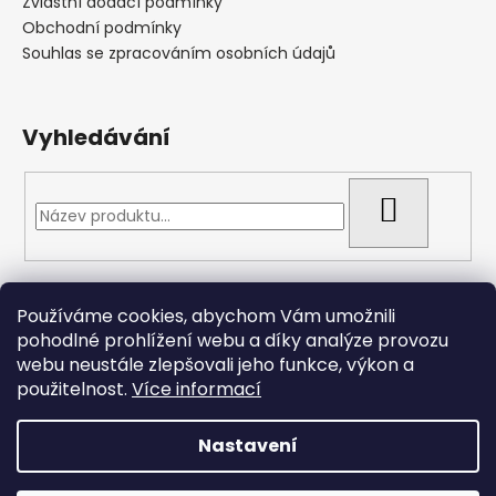
Zvláštní dodací podmínky
Obchodní podmínky
Souhlas se zpracováním osobních údajů
Vyhledávání
HLEDAT
Přijímáme online platby
Používáme cookies, abychom Vám umožnili
pohodlné prohlížení webu a díky analýze provozu
webu neustále zlepšovali jeho funkce, výkon a
použitelnost.
Více informací
Nastavení
Vytvořil Shoptet
Copyright 2026
Arizonacarp.cz
. Všechna práva