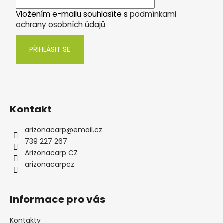
č
í
p
u
Vložením e-mailu souhlasíte s
podmínkami
r
j
ochrany osobních údajů
v
e
k
m
PŘIHLÁSIT SE
y
e
v
ý
p
METHOD
i
FEEDER
PREMIUM
s
Kontakt
L,
u
XL
arizonacarp
@
email.cz
32
Kč
739 227 267
Arizonacarp CZ
arizonacarpcz
Informace pro vás
Kontakty