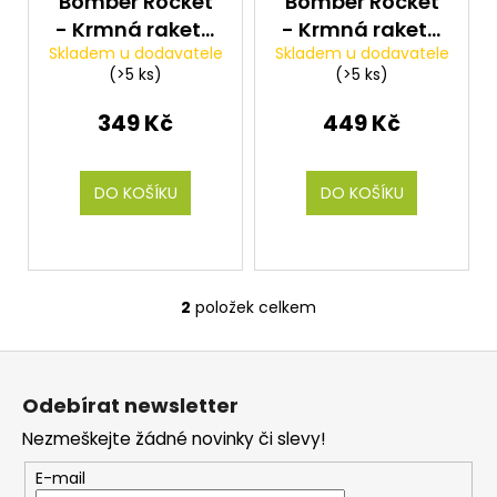
Bomber Rocket
Bomber Rocket
t
u
a
- Krmná raketa
- Krmná raketa
ů
k
j
Skladem u dodavatele
Skladem u dodavatele
bílá
luminescent
(>5 ks)
(>5 ks)
t
í
ů
t
349 Kč
449 Kč
?
DO KOŠÍKU
DO KOŠÍKU
HLEDAT
2
položek celkem
O
v
D
Z
l
o
á
á
p
Odebírat newsletter
d
p
o
a
Nezmeškejte žádné novinky či slevy!
a
r
c
u
t
E-mail
í