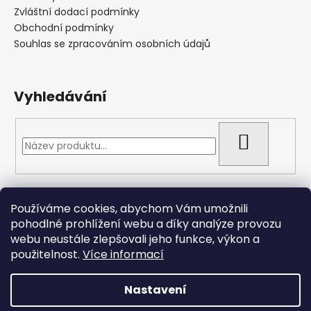
Zvláštní dodací podmínky
Obchodní podmínky
Souhlas se zpracováním osobních údajů
Vyhledávání
HLEDAT
Přijímáme online platby
Používáme cookies, abychom Vám umožnili
pohodlné prohlížení webu a díky analýze provozu
webu neustále zlepšovali jeho funkce, výkon a
použitelnost.
Více informací
Nastavení
Vytvořil Shoptet