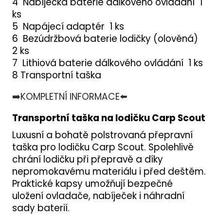
4 Nabíječka baterie dálkového ovládání 1
ks
5 Napájecí adaptér 1 ks
6 Bezúdržbová baterie lodičky (olověná)
2 ks
7 Lithiová baterie dálkového ovládání 1 ks
8 Transportní taška
➡️KOMPLETNÍ INFORMACE⬅️
Transportní taška na lodičku Carp Scout
Luxusní a bohatě polstrovaná přepravní
taška pro lodičku Carp Scout. Spolehlivě
chrání lodičku při přepravě a díky
nepromokavému materiálu i před deštěm.
Praktické kapsy umožňují bezpečné
uložení ovladače, nabíječek i náhradní
sady baterií.