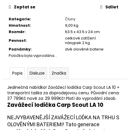
č
cena:
u
Zeptat se
Sdílet
j
e
Kategorie
:
Čluny
m
Hmotnost
:
9,00 kg
e
Rozměr
:
63.5 x 43.5 x 24 cm
celkové zatížení
Pevnost
:
násypek 2 kg
Poznámky
:
dvě olověné baterie
KUKUŘICE
CUKK
Položka byla vyprodána…
BEZ
NÁLEVU
-
Popis
Diskuze
Značka
125G
86
Kč
Jedinečná nabídka! Zavážecí lodička Carp Scout LA 10 +
transportní taška za doprodejovou cenu. Původní cena:
37 789Kč nově za: 29 999Kč! Platí do vyprodání zásob.
Zavážecí lodička Carp Scout LA 10
NEJVYBAVENĚJŠÍ ZAVÁŽECÍ LOĎKA NA TRHU S
OLOVĚNÝMI BATERIEMI! Tato generace