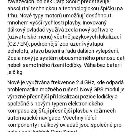
zavážecích lodiček Carp Scout představuje
absolutní technickou a technologickou špičku na
trhu. Nové typy motorů umožňují dosáhnout
mnohem vyšší rychlosti plavby. Inovovaný
dálkový ovladač využívá zcela nový software
(uživatelské menu) včetně jazykových lokalizací
(CZ / EN), podrobnější zobrazení výstupu
echolotu, stavu baterií a řadu dalších vylepšení.
Zcela nový je systém obousměrného přenosu dat
neboli samotného řízení lodičky. Váha bez baterií
je 6 kg.
Nově je využívána frekvence 2.4 GHz, kde odpadá
problematika možného rušení. Nový GPS modul je
výrazně přesnější při lokalizaci pozice lodičky a
společně s novým typem elektronického
kompasu zajišťují přesnější plavbu v režimech
automatické navigace. Všechny řídící
komponenty i dálkový ovladač jsou společné pro
celou sérii lodiček Carp Scout.