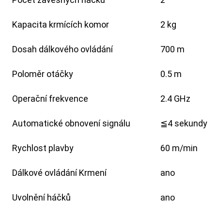
Kapacita krmících komor
2 kg
Dosah dálkového ovládání
700 m
Poloměr otáčky
0.5 m
Operační frekvence
2.4 GHz
Automatické obnovení signálu
≦4 sekundy
Rychlost plavby
60 m/min
Dálkové ovládání Krmení
ano
Uvolnění háčků
ano