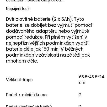
Napájení lodě:
Dvě olověné baterie (2 x 5Ah). Tyto
baterie lze dobíjet bez vyjmutí pomocí
dodávaného adaptéru nebo vyjmuté
pomocí redukce. Při plném vytížení v
nejnepříznivějších podmínkách vydrží
baterie déle jak 150 min. V běžných
podmínkách v závislosti na zátěži pak
mnohem déle.
63.5*43.5*24
Velikost trupu
cm
Počet krmících komor
2
Počet závěsných háčků
2