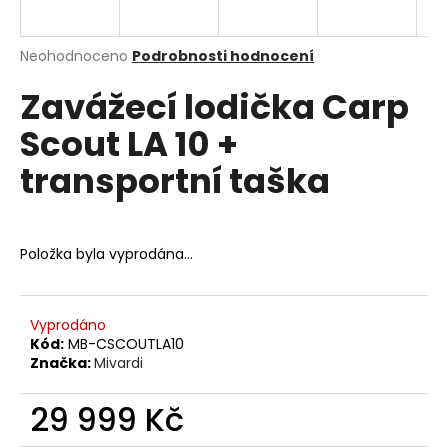
a
j
Průměrné
Neohodnoceno
Podrobnosti hodnocení
í
hodnocení
Zavážecí lodička Carp
produktu
t
je
?
Scout LA 10 +
0,0
z
transportní taška
5
hvězdiček.
HLEDAT
Položka byla vyprodána…
D
Vyprodáno
o
Kód:
MB-CSCOUTLA10
p
Značka:
Mivardi
o
r
29 999 Kč
u
Měrná