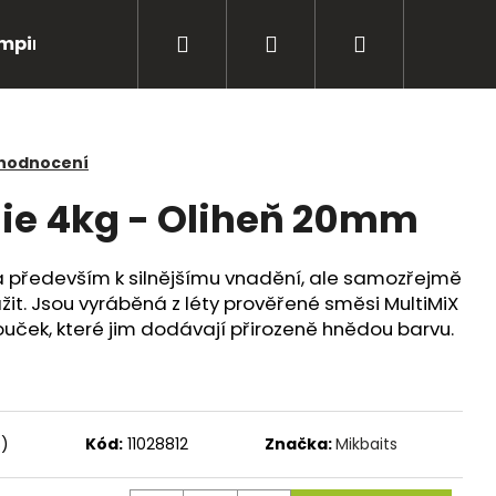
Hledat
Přihlášení
Nákupní
mping
Bižuterie
Péče o úlovky
Oblečení
košík
 hodnocení
lie 4kg - Oliheň 20mm
ná především k silnějšímu vnadění, ale samozřejmě
ažit. Jsou vyráběná z léty prověřené směsi MultiMiX
ček, které jim dodávají přirozeně hnědou barvu.
Následující
s)
Kód:
11028812
Značka:
Mikbaits