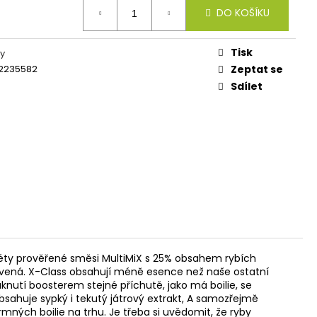
IES FLUO 30G
DO KOŠÍKU
Tisk
y
2235582
Zeptat se
Sdílet
 léty prověřené směsi MultiMiX s 25% obsahem rybích
ervená. X-Class obsahují méně esence než naše ostatní
knutí boosterem stejné příchutě, jako má boilie, se
obsahuje sypký i tekutý játrový extrakt, A samozřejmě
krmných boilie na trhu. Je třeba si uvědomit, že ryby