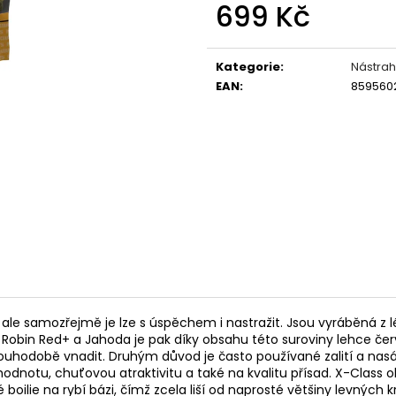
OLOVĚNÉ KRMÍTKO S TRUBIČKOU
ROHLÍKOVÉ BOIL
699 Kč
DELPHIN EAZYSIX
81 Kč
Měrná
44 Kč
cena:
Kategorie
:
Nástrah
EAN
:
859560
, ale samozřejmě je lze s úspěchem i nastražit. Jsou vyráběná z
 Robin Red+ a Jahoda je pak díky obsahu této suroviny lehce č
dlouhodobě vnadit. Druhým důvod je často používané zalití a nasá
 hodnotu, chuťovou atraktivitu a také na kvalitu přísad. X-Class 
 boilie na rybí bázi, čímž zcela liší od naprosté většiny levných 