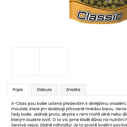
V1 CARP - AMUR
159 Kč
Popis
Diskuze
Značka
X-Class jsou boilie určená především k silnějšímu vnadění
mouček, které jim dodávají přirozeně hnědou barvu. Verze
řady boilie. Jednak proto, abyste s nimi mohli silně nebo 
kterým budete lovit. O to víc jsme kladli důraz na nutriční
čerstvá vejce, žádné náhražky! Je to prostě kvalitní poctivé