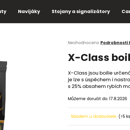
uty
Navijáky
Stojany a signalizátory
Ca
Co potřebujete najít?
Průměrné
Neohodnoceno
Podrobnosti
hodnocení
X-Class boi
produktu
HLEDAT
je
0,0
z
X-Class jsou boilie urče
5
Doporučujeme
je lze s úspěchem i nastr
hvězdiček.
s 25% obsahem rybích mou
Můžeme doručit do:
17.8.2026
Skladem u dodavatele
(>5 k