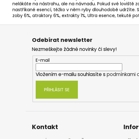
nelákáte na nástrahu, ale na návnadu. Pokud své loviště za
nastříkané esencí, těžko v něm ryby dlouhodobě udržíte. S
zoby 6%, atraktory 6%, extrakty 1%, Ultra esence, tekuté pot
Z
á
Odebírat newsletter
p
Nezmeškejte žádné novinky či slevy!
a
t
E-mail
í
Vložením e-mailu souhlasíte s
podmínkami o
PŘIHLÁSIT SE
Kontakt
Info