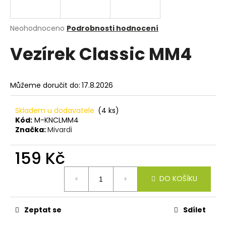
a
j
Průměrné
Neohodnoceno
Podrobnosti hodnocení
í
hodnocení
Vezírek Classic MM4
produktu
t
je
?
0,0
z
Můžeme doručit do:
17.8.2026
5
hvězdiček.
Skladem u dodavatele
(4 ks)
HLEDAT
Kód:
M-KNCLMM4
Značka:
Mivardi
159 Kč
D
o
Měrná
DO KOŠÍKU
cena:
p
o
r
Zeptat se
Sdílet
u