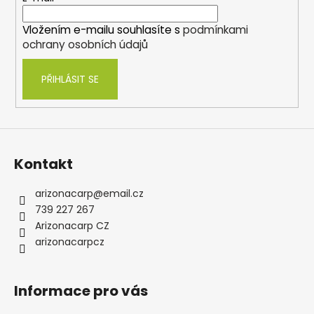
í
Vložením e-mailu souhlasíte s
podmínkami
ochrany osobních údajů
PŘIHLÁSIT SE
Kontakt
arizonacarp
@
email.cz
739 227 267
Arizonacarp CZ
arizonacarpcz
Informace pro vás