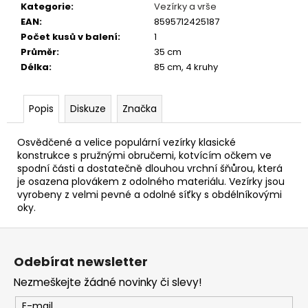
č
Kategorie
:
Vezírky a vrše
u
EAN
:
8595712425187
j
Počet kusů v balení
:
1
e
Průměr
:
35 cm
m
Délka
:
85 cm, 4 kruhy
e
Popis
Diskuze
Značka
KRMÍTKO
DELPHIN
FEEDER
Osvědčené a velice populární vezírky klasické
KLASIK
konstrukce s pružnými obručemi, kotvícím očkem ve
spodní části a dostatečně dlouhou vrchní šňůrou, která
27
je osazena plovákem z odolného materiálu. Vezírky jsou
Kč
vyrobeny z velmi pevné a odolné síťky s obdélníkovými
oky.
Z
á
Odebírat newsletter
p
Nezmeškejte žádné novinky či slevy!
a
t
E-mail