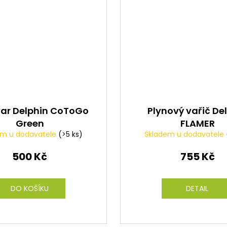
ar Delphin CoToGo
Plynový vařič De
Green
FLAMER
em u dodavatele
(>5 ks)
Skladem u dodavatele
500 Kč
755 Kč
DO KOŠÍKU
DETAIL