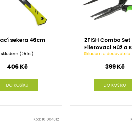
pací sekera 46cm
ZFISH Combo Set 
Filetovací Nůž a 
skladem
(>5 ks)
Skladem u dodavatele
406 Kč
399 Kč
DO KOŠÍKU
DO KOŠÍKU
Kód:
101004012