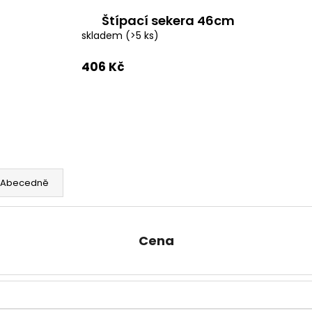
OLOVĚNÉ KRMÍTKO S TRUBIČKOU
ROHLÍKOVÉ BOIL
DELPHIN EAZYSIX
Štípací sekera 46cm
81 Kč
44 Kč
skladem
(>5 ks)
406 Kč
Abecedně
Cena