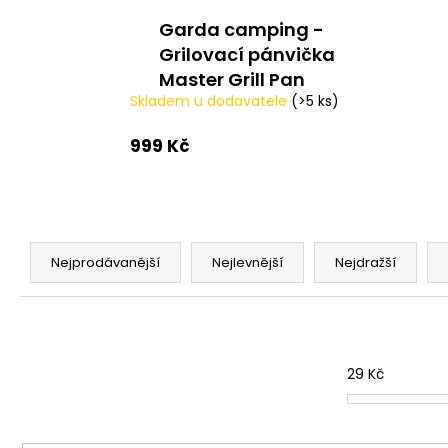
V1 CARP - AMUR
Garda camping -
159 Kč
Grilovací pánvička
Master Grill Pan
Skladem u dodavatele
(>5 ks)
999 Kč
Ř
a
Nejprodávanější
Nejlevnější
Nejdražší
z
e
n
í
29
Kč
p
r
o