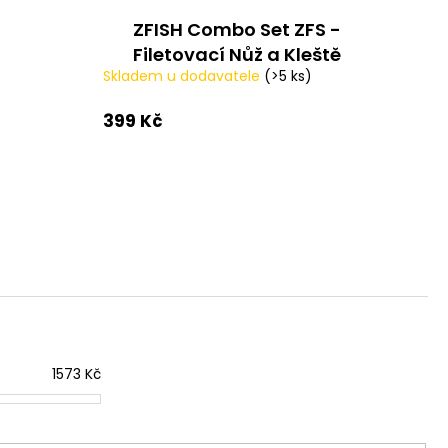
IES FLUO 30G
ZFISH Combo Set ZFS -
Filetovací Nůž a Kleště
Skladem u dodavatele
(>5 ks)
399 Kč
1573
Kč