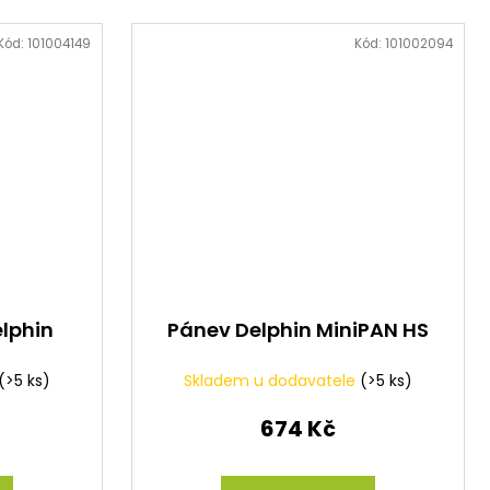
Kód:
101004149
Kód:
101002094
lphin
Pánev Delphin MiniPAN HS
(>5 ks)
Skladem u dodavatele
(>5 ks)
674 Kč