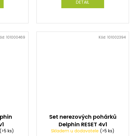
DETAIL
ód:
101000469
Kód:
101002394
phin
Set nerezových pohárků
v1
Delphin RESET 4v1
(>5 ks)
Skladem u dodavatele
(>5 ks)