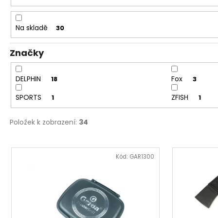
d
u
Na skladě
30
k
t
Značky
ů
DELPHIN
Fox
18
3
SPORTS
ZFISH
1
1
Položek k zobrazení:
34
V
ý
Kód:
GAR1300
p
i
s
p