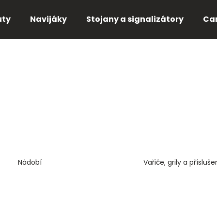
uty
Navijáky
Stojany a signalizátory
Ca
Co potřebujete najít?
HLEDAT
Doporučujeme
Nádobí
Vařiče, grily a přísluše