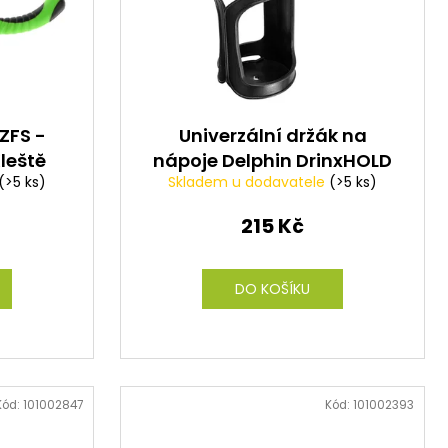
ZFS -
Univerzální držák na
Kleště
nápoje Delphin DrinxHOLD
(>5 ks)
Skladem u dodavatele
(>5 ks)
215 Kč
DO KOŠÍKU
Kód:
101002847
Kód:
101002393