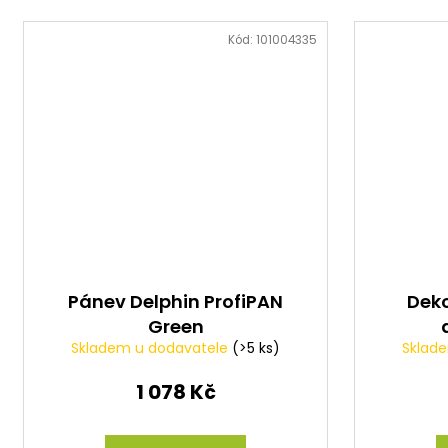
Kód:
101004335
Pánev Delphin ProfiPAN
Dek
Green
Skladem u dodavatele
(>5 ks)
Sklad
1 078 Kč