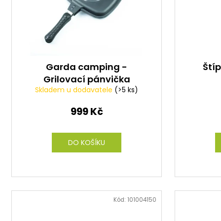
r
o
d
u
k
t
Garda camping -
Ští
Grilovací pánvička
ů
Skladem u dodavatele
(>5 ks)
Master Grill Pan
999 Kč
DO KOŠÍKU
Kód:
101004150