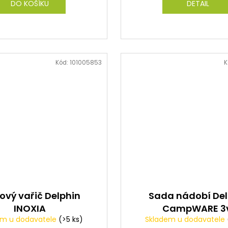
DO KOŠÍKU
DETAIL
Kód:
101005853
K
ový vařič Delphin
Sada nádobí Del
INOXIA
CampWARE 3
em u dodavatele
(>5 ks)
Skladem u dodavatele