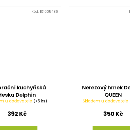
Kód:
101005486
orační kuchyňská
Nerezový hrnek De
deska Delphin
QUEEN
em u dodavatele
(>5 ks)
Skladem u dodavatele
CarpBOARD
392 Kč
350 Kč