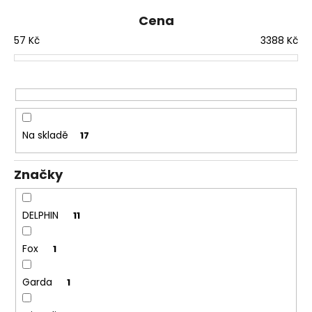
e
č
u
n
Cena
j
í
57
Kč
3388
Kč
e
p
m
r
e
o
d
METHOD
u
FEEDER
Na skladě
17
k
ZINC
L
t
48
Značky
ů
Kč
DELPHIN
11
Fox
1
Garda
1