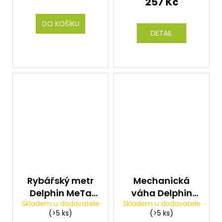
257 Kč
DO KOŠÍKU
DETAIL
Rybářský metr
Mechanická
Delphin MeTa
váha Delphin
Skladem u dodavatele
Skladem u dodavatele
Camo
JUMBO
(>5 ks)
(>5 ks)