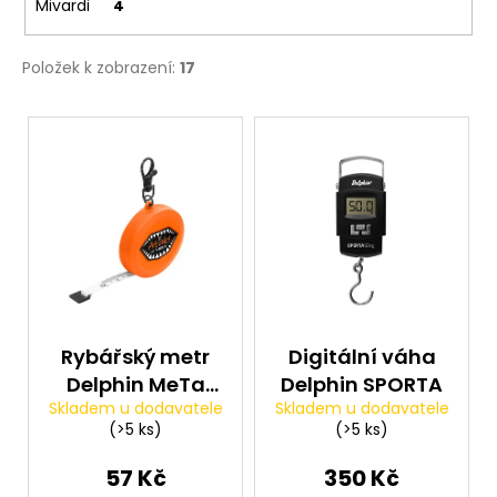
Mivardi
4
Položek k zobrazení:
17
V
ý
p
i
s
p
r
o
d
Rybářský metr
Digitální váha
u
Delphin MeTa
Delphin SPORTA
k
Skladem u dodavatele
Skladem u dodavatele
Atak!
(>5 ks)
(>5 ks)
t
ů
57 Kč
350 Kč