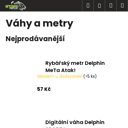
K
Přejít
Hledat
Náku
M
Přihlášen
na
o
obsah
Zpět
Zpět
košík
š
Váhy a metry
í
C
k
Nejprodávanější
o
p
o
t
Rybářský metr Delphin
ř
MeTa Atak!
e
Skladem u dodavatele
(>5 ks)
b
57 Kč
u
j
e
t
e
Digitální váha Delphin
n