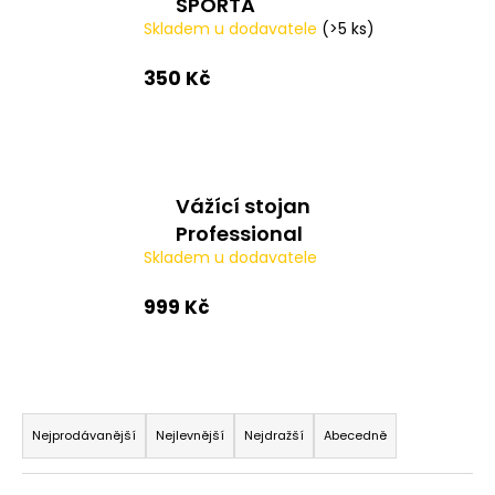
SPORTA
a
Skladem u dodavatele
(>5 ks)
j
350 Kč
í
t
?
Vážící stojan
Professional
HLEDAT
Skladem u dodavatele
999 Kč
D
o
p
Ř
o
a
Nejprodávanější
Nejlevnější
Nejdražší
Abecedně
r
z
u