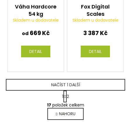
Váha Hardcore
Fox Digital
54 kg
Scales
Skladem u dodavatele
Skladem u dodavatele
669 Kč
3 387 Kč
od
DETAIL
DETAIL
NAČÍST 1 DALŠÍ
S
1
2
t
O
r
17
položek celkem
v
á
NAHORU
l
n
k
á
o
d