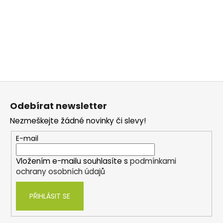
Z
á
Odebírat newsletter
p
Nezmeškejte žádné novinky či slevy!
a
t
E-mail
í
Vložením e-mailu souhlasíte s
podmínkami
ochrany osobních údajů
PŘIHLÁSIT SE