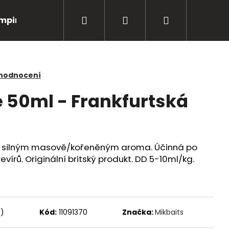
Hledat
Přihlášení
Nákupní
mping
Bižuterie
Péče o úlovky
Oblečení
košík
 hodnocení
e 50ml - Frankfurtská
e silným masově/kořeněným aroma. Účinná po
evírů. Originální britský produkt. DD 5-10ml/kg.
Následující
s)
Kód:
11091370
Značka:
Mikbaits