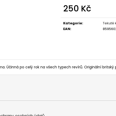
OLOVĚNÉ KRMÍTKO S TRUBIČKOU
KRMÍTKO DELPHIN
250 Kč
DELPHIN EAZYSIX
27 Kč
44 Kč
Měrná
cena:
Kategorie
:
Tekuté
EAN
:
859560
činná po celý rok na všech typech revírů. Originální britský 
chrany osobních údajů