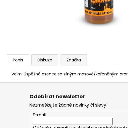
V1 CARP - AMUR
159 Kč
Popis
Diskuze
Značka
Velmi úspěšná esence se silným masově/kořeněným aroma. Ú
Z
á
Odebírat newsletter
p
Nezmeškejte žádné novinky či slevy!
a
t
E-mail
í
Vložením e-mailu souhlasíte s
podmínkami o