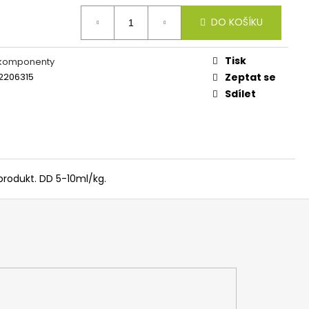
 FEEDER KLASIK
DO KOŠÍKU
Tisk
 komponenty
2206315
Zeptat se
Sdílet
produkt. DD 5-10ml/kg.