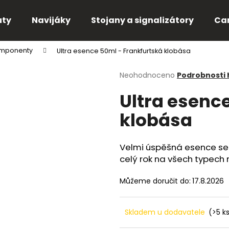
uty
Navijáky
Stojany a signalizátory
Ca
omponenty
Ultra esence 50ml - Frankfurtská klobása
Co potřebujete najít?
Průměrné
Neohodnoceno
Podrobnosti
hodnocení
Ultra esenc
produktu
HLEDAT
je
klobása
0,0
z
5
Doporučujeme
hvězdiček.
Velmi úspěšná esence s
celý rok na všech typech r
Můžeme doručit do:
17.8.2026
Skladem u dodavatele
(>5 k