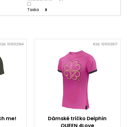
Taska
3
Kód:
101002164
Kód:
101003617
ch me!
Dámské tričko Delphin
QUEEN 4Love