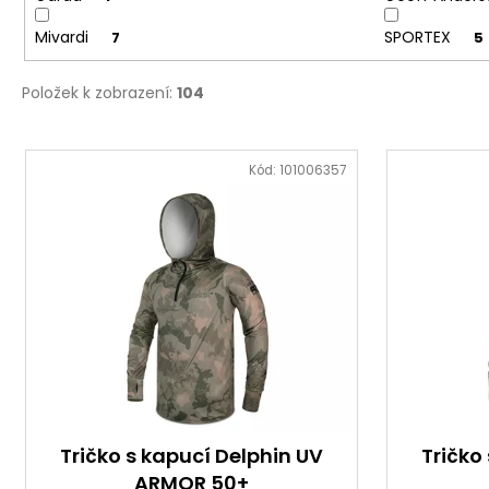
Mivardi
SPORTEX
7
5
Položek k zobrazení:
104
V
ý
Kód:
101006357
p
i
s
p
r
o
d
u
k
t
Tričko s kapucí Delphin UV
Tričko
ARMOR 50+
ů