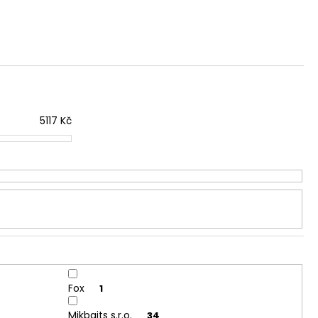
IES FLUO 30G
5117
Kč
Fox
1
Mikbaits s.r.o.
34