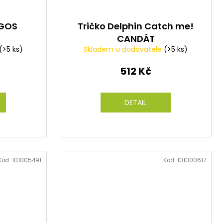
OGOS
Tričko Delphin Catch me!
CANDÁT
(>5 ks)
Skladem u dodavatele
(>5 ks)
512 Kč
DETAIL
Kód:
101005491
Kód:
101000617