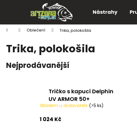
K
Přejít
na
o
Nástrahy
Pr
obsah
Zpět
Zpět
š
do
do
í
Domů
Oblečení
Trika, polokošila
k
obchodu
obchodu
Trika, polokošila
Nejprodávanější
Tričko s kapucí Delphin
UV ARMOR 50+
Skladem u dodavatele
(>5 ks)
1 024 Kč