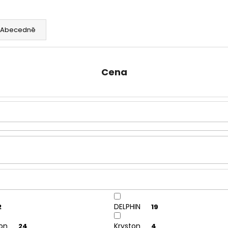
OLOVĚNÉ KRMÍTKO S TRUBIČKOU
ROHLÍKOVÉ BOIL
DELPHIN EAZYSIX
81 Kč
44 Kč
Abecedně
Cena
DELPHIN
2
19
son
Kryston
24
4