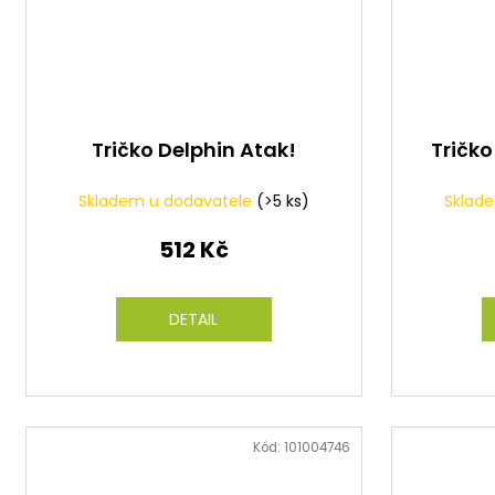
Tričko Delphin Atak!
Tričk
Skladem u dodavatele
(>5 ks)
Sklad
512 Kč
DETAIL
Kód:
101004746