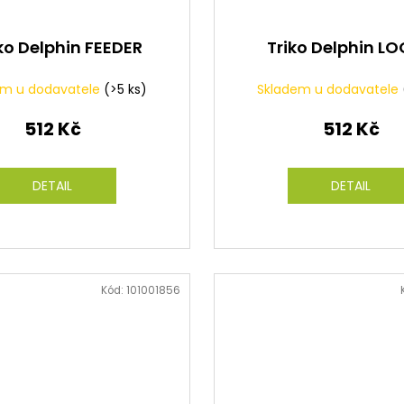
ko Delphin FEEDER
Triko Delphin L
em u dodavatele
(>5 ks)
Skladem u dodavatele
512 Kč
512 Kč
DETAIL
DETAIL
Kód:
101001856