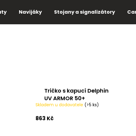
uty
Navijáky
Stojany a signalizátory
Ca
Co potřebujete najít?
HLEDAT
Doporučujeme
Tričko s kapucí Delphin
UV ARMOR 50+
Skladem u dodavatele
(>5 ks)
863 Kč