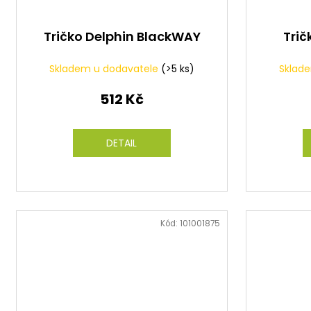
Tričko Delphin BlackWAY
Trič
Skladem u dodavatele
(>5 ks)
Sklad
512 Kč
DETAIL
Kód:
101001875