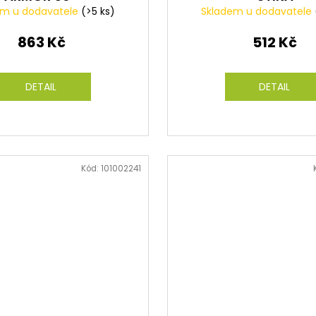
em u dodavatele
(>5 ks)
Skladem u dodavatele
863 Kč
512 Kč
DETAIL
DETAIL
Kód:
101002241