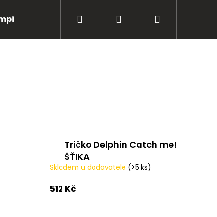
Hledat
Přihlášení
Nákupní
mping
Bižuterie
Péče o úlovky
Oblečení
košík
Tričko Delphin Catch me!
ŠŤIKA
Skladem u dodavatele
(>5 ks)
512 Kč
Následující