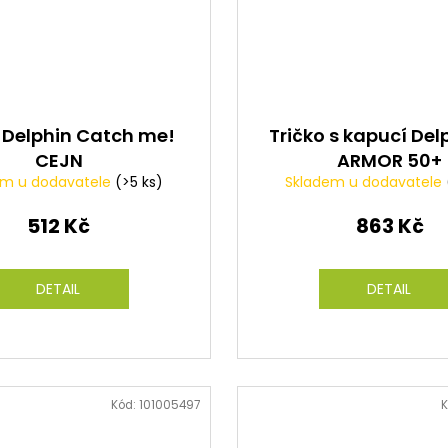
o Delphin Catch me!
Tričko s kapucí Del
CEJN
ARMOR 50+
em u dodavatele
(>5 ks)
Skladem u dodavatele
512 Kč
863 Kč
DETAIL
DETAIL
Kód:
101005497
K