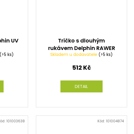
phin UV
Tričko s dlouhým
rukávem Delphin RAWER
(>5 ks)
Skladem u dodavatele
(>5 ks)
Carpath
512 Kč
DETAIL
ód:
101003638
Kód:
101004874