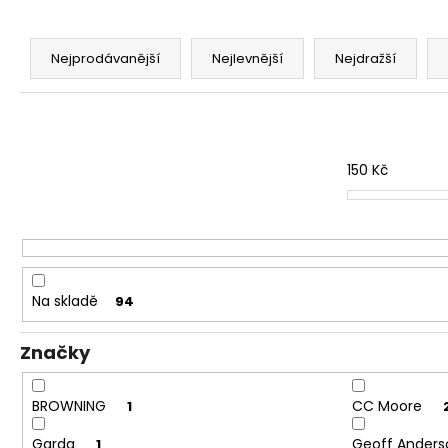
V1 CARP - AMUR
Ř
159 Kč
a
Nejprodávanější
Nejlevnější
Nejdražší
z
e
n
í
150
Kč
p
r
o
d
u
Na skladě
94
k
t
Značky
ů
BROWNING
CC Moore
1
Garda
Geoff Ander
1