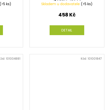
(>5 ks)
Skladem u dodavatele
(>5 ks)
458 Kč
DETAIL
Kód:
101004881
Kód:
101001847