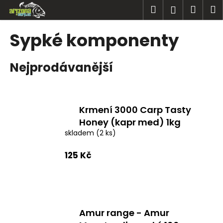
K
Přejít
Hledat
Náku
M
Přihlášen
na
o
obsah
Zpět
Zpět
košík
š
Sypké komponenty
í
C
k
Nejprodávanější
o
p
o
t
Krmení 3000 Carp Tasty
ř
Honey (kapr med) 1kg
e
skladem
(2 ks)
b
125 Kč
u
j
e
t
e
Amur range - Amur
n