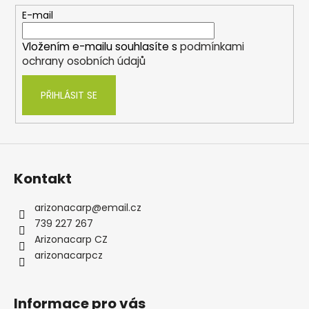
t
E-mail
í
Vložením e-mailu souhlasíte s
podmínkami
ochrany osobních údajů
PŘIHLÁSIT SE
Kontakt
arizonacarp
@
email.cz
739 227 267
Arizonacarp CZ
arizonacarpcz
Informace pro vás