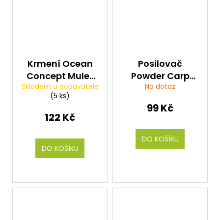
Krmení Ocean
Posilovač
Concept Mulet
Powder Carp
Skladem u dodavatele
Na dotaz
Mix 1kg
Tasty
(5 ks)
Strawberry
99 Kč
(jahoda) 300g
122 Kč
DO KOŠÍKU
DO KOŠÍKU