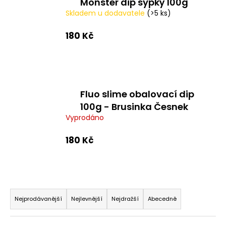
Monster dip sypký 100g
a
Skladem u dodavatele
(>5 ks)
j
180 Kč
í
t
?
Fluo slime obalovací dip
100g - Brusinka Česnek
HLEDAT
Vyprodáno
180 Kč
D
o
p
Ř
o
a
Nejprodávanější
Nejlevnější
Nejdražší
Abecedně
r
z
u