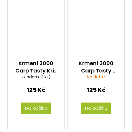
Krmení 3000
Krmení 3000
Carp Tasty Krill
Carp Tasty
skladem
(1 ks)
Na dotaz
(kapr krill) 1kg
Spicy (kapr
koření Robin
125 Kč
125 Kč
Red) 1kg
DO KOŠÍKU
DO KOŠÍKU