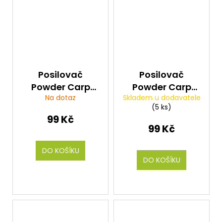
Posilovač
Posilovač
Powder Carp
Powder Carp
Na dotaz
Skladem u dodavatele
Tasty Garlic
Tasty Honey
(5 ks)
(česnek) 300g
(med) 300g
99 Kč
99 Kč
DO KOŠÍKU
DO KOŠÍKU