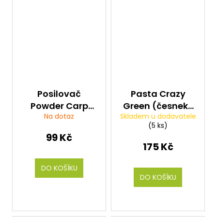
Posilovač
Pasta Crazy
Powder Carp
Green (česnek)
Na dotaz
Skladem u dodavatele
Tasty Krill (krill)
100g
(5 ks)
300g
99 Kč
175 Kč
DO KOŠÍKU
DO KOŠÍKU