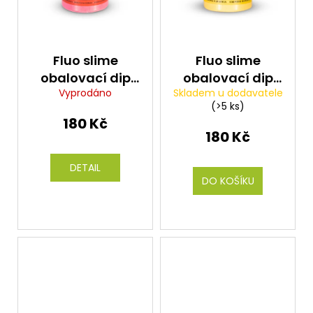
Fluo slime
Fluo slime
obalovací dip
obalovací dip
Vyprodáno
Skladem u dodavatele
100g - Brusinka
100g - Sladká
(>5 ks)
Česnek
kukuřice
180 Kč
180 Kč
DETAIL
DO KOŠÍKU