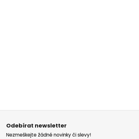
Z
á
Odebírat newsletter
p
Nezmeškejte žádné novinky či slevy!
a