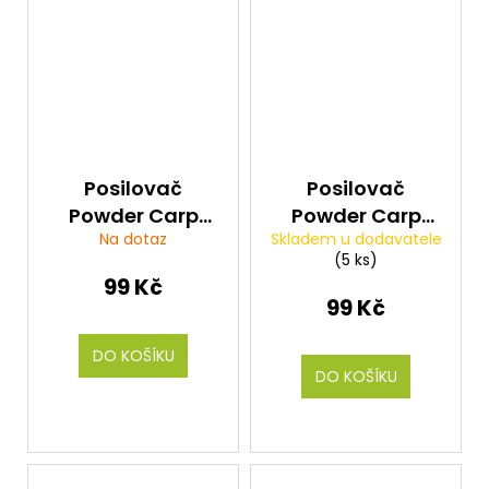
Posilovač
Posilovač
Powder Carp
Powder Carp
Na dotaz
Skladem u dodavatele
Tasty Scopex
Tasty Spicy
(5 ks)
(scopex) 300g
(koření) 300g
99 Kč
99 Kč
DO KOŠÍKU
DO KOŠÍKU