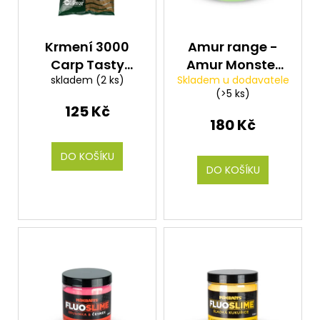
r
o
d
Krmení 3000
Amur range -
u
Carp Tasty
Amur Monster
k
skladem
(2 ks)
Skladem u dodavatele
Honey (kapr
dip sypký 100g
(>5 ks)
t
med) 1kg
125 Kč
ů
180 Kč
DO KOŠÍKU
DO KOŠÍKU