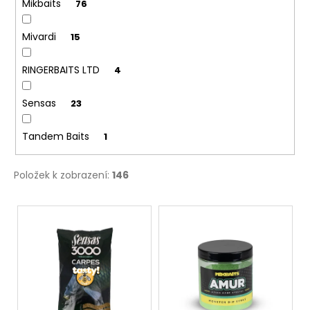
Mikbaits
76
Mivardi
15
RINGERBAITS LTD
4
Sensas
23
Tandem Baits
1
Položek k zobrazení:
146
V
ý
p
i
s
p