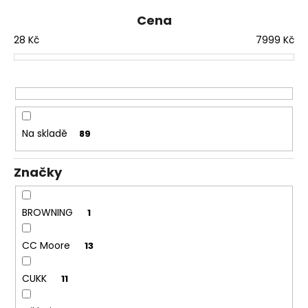
e
č
u
n
Cena
j
í
28
Kč
7999
Kč
e
p
m
r
e
o
d
METHOD
u
FEEDER
Na skladě
89
k
ZINC
L
t
48
Značky
ů
Kč
BROWNING
1
CC Moore
13
CUKK
11