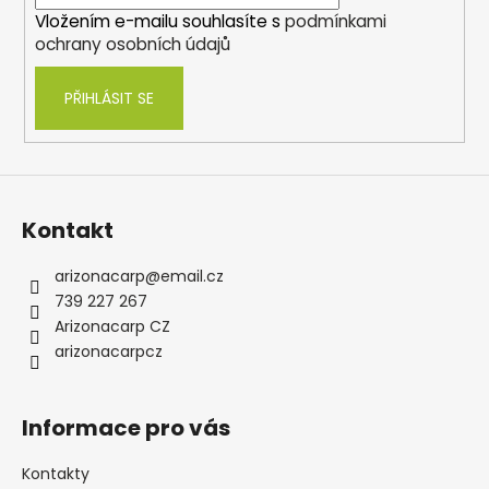
í
Vložením e-mailu souhlasíte s
podmínkami
ochrany osobních údajů
PŘIHLÁSIT SE
Kontakt
arizonacarp
@
email.cz
739 227 267
Arizonacarp CZ
arizonacarpcz
Informace pro vás
Kontakty