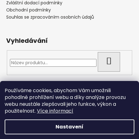
Zvláštní dodací podmínky
Obchodní podmínky
Souhlas se zpracováním osobních údajů
Vyhledávání
HLEDAT
Přijímáme online platby
Používáme cookies, abychom Vám umožnili
pohodlné prohlížení webu a díky analýze provozu
webu neustále zlepšovali jeho funkce, výkon a
použitelnost.
Více informací
Nastavení
Vytvořil Shoptet