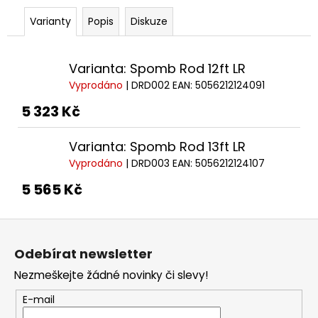
č
u
Varianty
Popis
Diskuze
j
e
m
Varianta: Spomb Rod 12ft LR
e
Vyprodáno
| DRD002
EAN:
5056212124091
5 323 Kč
CUKK
PUFFI
Varianta: Spomb Rod 13ft LR
STŘEDNÍ
FOUKANÝ
Vyprodáno
| DRD003
EAN:
5056212124107
CHLEBA-
30G
5 565 Kč
67
Kč
Z
á
Odebírat newsletter
p
Nezmeškejte žádné novinky či slevy!
a
t
E-mail