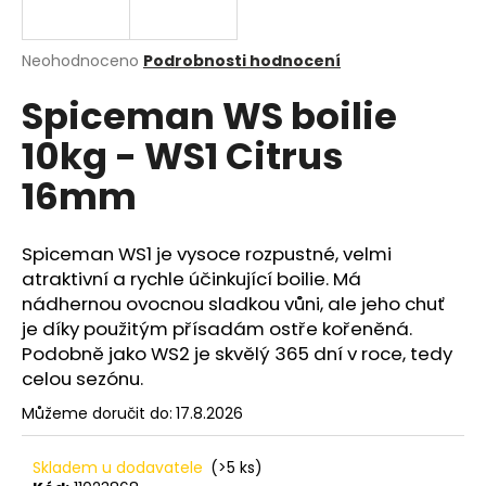
a
j
Průměrné
Neohodnoceno
Podrobnosti hodnocení
í
hodnocení
Spiceman WS boilie
produktu
t
je
?
10kg - WS1 Citrus
0,0
z
16mm
5
hvězdiček.
Spiceman WS1 je vysoce rozpustné, velmi
HLEDAT
atraktivní a rychle účinkující boilie. Má
nádhernou ovocnou sladkou vůni, ale jeho chuť
je díky použitým přísadám ostře kořeněná.
D
Podobně jako WS2 je skvělý 365 dní v roce, tedy
o
celou sezónu.
p
Můžeme doručit do:
17.8.2026
o
r
u
Skladem u dodavatele
(>5 ks)