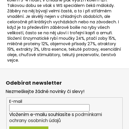
Takovou dobu se však s WS speciálem čeká málokdy.
Záběry na něj bývají velmi časté, a to i při střídmém
vnadění. Je skvělý nejen v chladných obdobích, ale
celoročně při krátkých vycházkách nebo na závodech. I
když je to především záběrové boilie na ryby všech
velikostí, často se na něj uloví i trofejní kapři a amuři.
Složení: Enzymatické rybí moučky 24%, ptačí zoby 15%,
mléčné proteiny 12%, objemové přísady 27%, atraktory
19%, extrakty 3%, Ultra esence, tekuté potravy, esenciální
oleje, chuťové stimulátory, tekutý prezervativ, čerstvá
vejce.
Z
á
Odebírat newsletter
p
Nezmeškejte žádné novinky či slevy!
a
t
E-mail
í
Vložením e-mailu souhlasíte s
podmínkami
ochrany osobních údajů