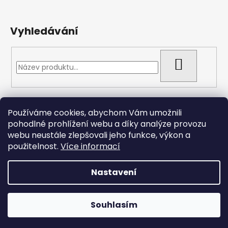
Vyhledávání
HLEDAT
Přijímáme online platby
Používáme cookies, abychom Vám umožnili
pohodlné prohlížení webu a díky analýze provozu
webu neustále zlepšovali jeho funkce, výkon a
použitelnost.
Více informací
Nastavení
Vytvořil Shoptet
Copyright 2026
Arizonacarp.cz
. Všechna práva
Souhlasím
vyhrazena.