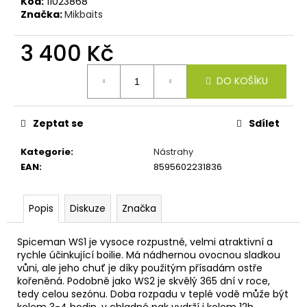
č
Kód:
11023868
Značka:
Mikbaits
u
j
3 400 Kč
e
m
Měrná
e
DO KOŠÍKU
cena:
CUKK
Zeptat se
Sdílet
PUFFI
STŘEDNÍ
FOUKANÝ
Kategorie
:
Nástrahy
CHLEBA-
EAN
:
8595602231836
30G
67
Kč
Popis
Diskuze
Značka
Spiceman WS1 je vysoce rozpustné, velmi atraktivní a
rychle účinkující boilie. Má nádhernou ovocnou sladkou
vůni, ale jeho chuť je díky použitým přísadám ostře
kořeněná. Podobně jako WS2 je skvělý 365 dní v roce,
tedy celou sezónu. Doba rozpadu v teplé vodě může být
kolem 3-4 hodin, v chladné pak vydrží i kolem 12h.