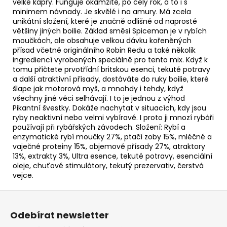
velké kapry. Funguje okamžitě, po celý rok, a to i s
minimem návnady. Je skvělé i na amury. Má zcela
unikátní složení, které je značně odlišné od naprosté
většiny jiných boilie. Základ směsi Spiceman je v rybích
moučkách, ale obsahuje velkou dávku kořeněných
přísad včetně originálního Robin Redu a také několik
ingrediencí vyrobených speciálně pro tento mix. Když k
tomu přičtete prvotřídní britskou esenci, tekuté potravy
a další atraktivní přísady, dostáváte do ruky boilie, které
šlape jak motorová myš, a mnohdy i tehdy, když
všechny jiné věci selhávají. I to je jednou z výhod
Pikantní švestky. Dokáže nachytat v situacích, kdy jsou
ryby neaktivní nebo velmi vybíravé. I proto ji mnozí rybáři
používají při rybářských závodech. Složení: Rybí a
enzymatické rybí moučky 27%, ptačí zoby 15%, mléčné a
vaječné proteiny 15%, objemové přísady 27%, atraktory
13%, extrakty 3%, Ultra esence, tekuté potravy, esenciální
oleje, chuťové stimulátory, tekutý prezervativ, čerstvá
vejce.
Z
á
Odebírat newsletter
p