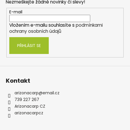
Nezmeškejte žádné novinky či slevy!
a
t
E-mail
í
Vložením e-mailu souhlasíte s
podmínkami
ochrany osobních údajů
PŘIHLÁSIT SE
Kontakt
arizonacarp
@
email.cz
739 227 267
Arizonacarp CZ
arizonacarpcz