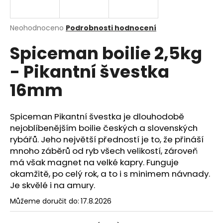
a
j
Průměrné
Neohodnoceno
Podrobnosti hodnocení
í
hodnocení
Spiceman boilie 2,5kg
produktu
t
je
?
- Pikantní švestka
0,0
z
16mm
5
hvězdiček.
Spiceman Pikantní švestka je dlouhodobě
HLEDAT
nejoblíbenějším boilie českých a slovenských
rybářů. Jeho největší předností je to, že přináší
mnoho záběrů od ryb všech velikostí, zároveň
D
má však magnet na velké kapry. Funguje
o
okamžitě, po celý rok, a to i s minimem návnady.
p
Je skvělé i na amury.
o
r
Můžeme doručit do:
17.8.2026
u