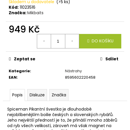
č
Skladem u dodavatele
(>5 ks)
u
Kód:
11023516
j
Značka:
Mikbaits
e
m
949 Kč
e
Měrná
DO KOŠÍKU
cena:
V1
CARP
Zeptat se
Sdílet
-
AMUR
Kategorie
:
Nástrahy
159
Kč
EAN
:
8595602220458
Popis
Diskuze
Značka
Spiceman Pikantní švestka je dlouhodobě
nejoblíbenějším boilie českých a slovenských rybářů.
Jeho největší předností je to, že přináší mnoho záběrů
od ryb všech velikostí, zároveň má však magnet na