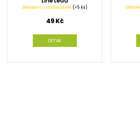
Line Lead
Skladem u dodavatele
(>5 ks)
Sklad
49 Kč
DETAIL