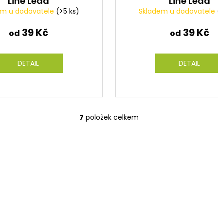
Line Lead
Line Lead
em u dodavatele
(>5 ks)
Skladem u dodavatele
39 Kč
39 Kč
od
od
DETAIL
DETAIL
7
položek celkem
O
v
l
á
d
a
c
í
p