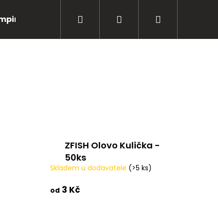
Hledat
Přihlášení
Nákupní
mping
Bižuterie
Péče o úlovky
Oblečení
košík
ZFISH Olovo Kulička -
50ks
Skladem u dodavatele
(>5 ks)
3 Kč
Následující
od