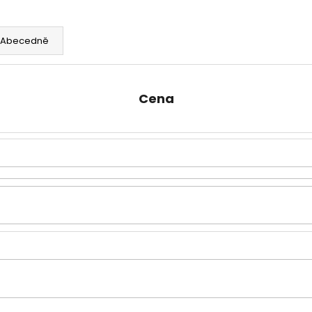
OLOVĚNÉ KRMÍTKO S TRUBIČKOU
ROHLÍKOVÉ BOIL
DELPHIN EAZYSIX
81 Kč
44 Kč
Abecedně
Cena