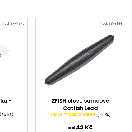
Kód:
ZF-4847
Kód:
33-3144
čka -
ZFISH olovo sumcové
Catfish Lead
(>5 ks)
Skladem u dodavatele
(>5 ks)
42 Kč
od