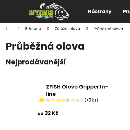
K
Přejít
na
o
Nástrahy
Pr
obsah
Zpět
Zpět
š
do
do
í
Domů
Bižuterie
Zátěže, olova
Průběžná olova
k
obchodu
obchodu
Průběžná olova
Nejprodávanější
ZFISH Olovo Gripper In-
line
Skladem u dodavatele
(>5 ks)
32 Kč
od