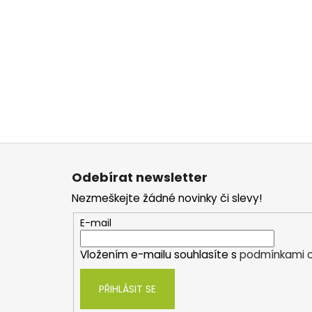
Z
á
Odebírat newsletter
p
Nezmeškejte žádné novinky či slevy!
a
t
E-mail
í
Vložením e-mailu souhlasíte s
podmínkami o
PŘIHLÁSIT SE