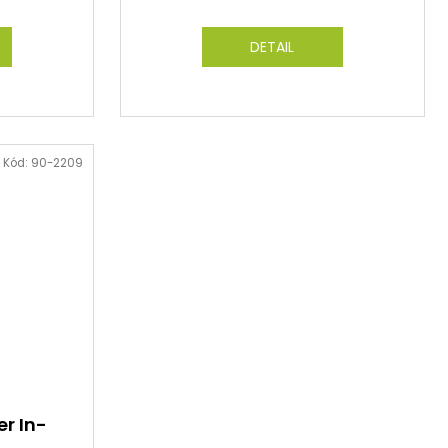
DETAIL
Kód:
90-2209
er In-