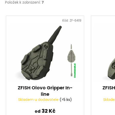
Položek k zobrazení:
7
V
ý
Kód:
ZF-6419
p
i
s
p
r
o
d
u
k
t
ZFISH Olovo Gripper In-
ZFISH
line
ů
Skladem u dodavatele
(>5 ks)
Sklad
32 Kč
od