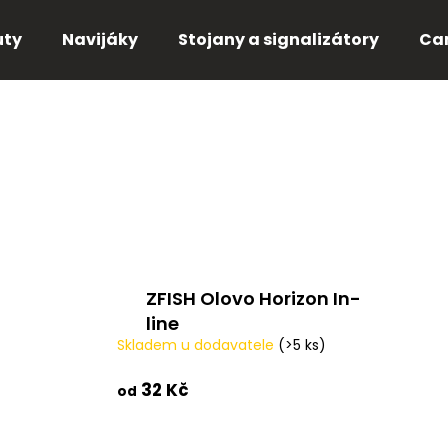
uty
Navijáky
Stojany a signalizátory
Ca
Co potřebujete najít?
HLEDAT
Doporučujeme
ZFISH Olovo Horizon In-
line
Skladem u dodavatele
(>5 ks)
32 Kč
od