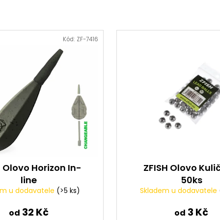
Kód:
ZF-7416
 Olovo Horizon In-
ZFISH Olovo Kuli
line
50ks
em u dodavatele
(>5 ks)
Skladem u dodavatele
32 Kč
3 Kč
od
od