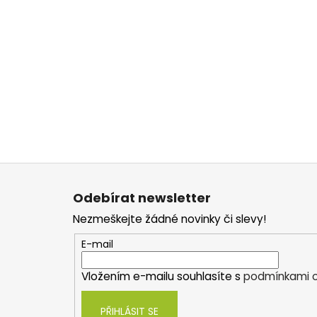
Z
á
Odebírat newsletter
p
Nezmeškejte žádné novinky či slevy!
a
t
E-mail
í
Vložením e-mailu souhlasíte s
podmínkami o
PŘIHLÁSIT SE