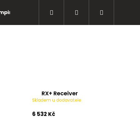
Hledat
Přihlášení
Nákupní
mping
Bižuterie
Péče o úlovky
Oblečení
košík
RX+ Receiver
Skladem u dodavatele
6 532 Kč
Následující