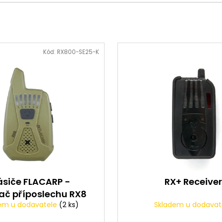
Kód:
RX800-SE25-K
ásiče FLACARP -
RX+ Receiver
mač příposlechu RX8
em u dodavatele
(2 ks)
Skladem u dodavat
KHAKI