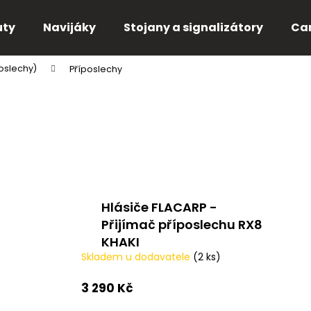
uty
Navijáky
Stojany a signalizátory
Ca
poslechy)
Příposlechy
Co potřebujete najít?
HLEDAT
Doporučujeme
Hlásiče FLACARP -
Přijímač příposlechu RX8
KHAKI
Skladem u dodavatele
(2 ks)
3 290 Kč