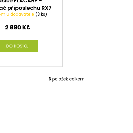
ásiče FLACARP -
mač příposlechu RX7
em u dodavatele
(3 ks)
2 890 Kč
DO KOŠÍKU
6
položek celkem
O
v
l
á
d
a
c
í