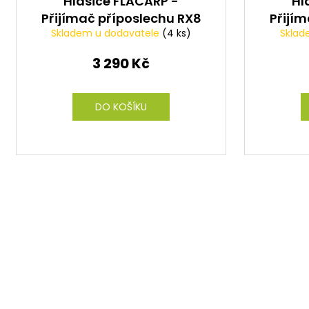
Hlásiče FLACARP -
Hl
Přijímač příposlechu RX8
Přijí
Skladem u dodavatele
(4 ks)
Sklad
3 290 Kč
DO KOŠÍKU