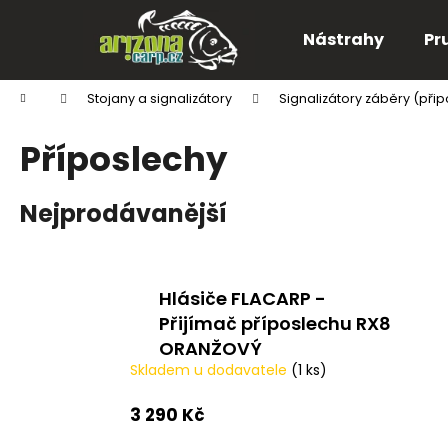
K
Přejít
na
o
Nástrahy
Pr
obsah
Zpět
Zpět
š
do
do
í
Domů
Stojany a signalizátory
Signalizátory záběry (při
k
obchodu
obchodu
Příposlechy
Nejprodávanější
Hlásiče FLACARP -
Přijímač příposlechu RX8
ORANŽOVÝ
Skladem u dodavatele
(1 ks)
3 290 Kč