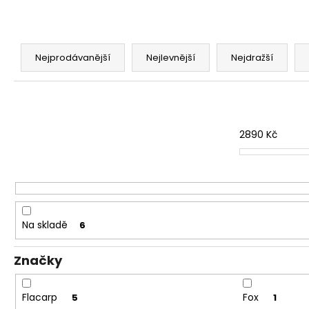
V1 CARP - AMUR
159 Kč
Ř
a
Nejprodávanější
Nejlevnější
Nejdražší
z
e
n
í
2890
Kč
p
r
o
d
u
Na skladě
6
k
t
Značky
ů
Flacarp
Fox
5
1