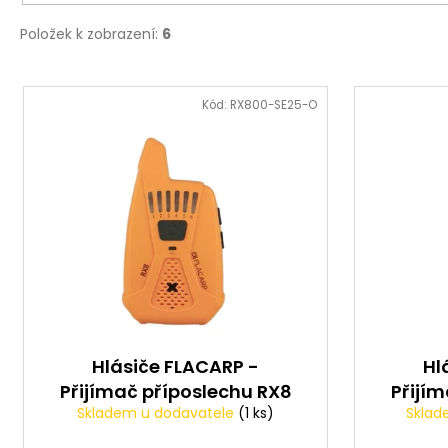
Položek k zobrazení:
6
V
ý
Kód:
RX800-SE25-O
p
i
s
p
r
o
d
u
k
t
Hlásiče FLACARP -
Hl
Přijímač příposlechu RX8
Přijí
ů
Skladem u dodavatele
(1 ks)
Sklad
ORANŽOVÝ