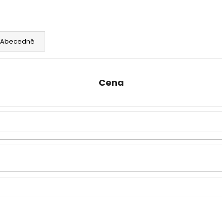
OLOVĚNÉ KRMÍTKO S TRUBIČKOU
KRMÍTKO DELPHIN
DELPHIN EAZYSIX
27 Kč
44 Kč
Abecedně
Cena