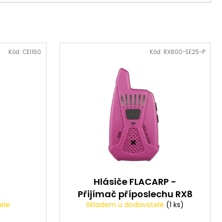
Kód:
CEI160
Kód:
RX800-SE25-P
Hlásiče FLACARP -
Přijímač příposlechu RX8
ele
Skladem u dodavatele
(1 ks)
FIALOVÝ