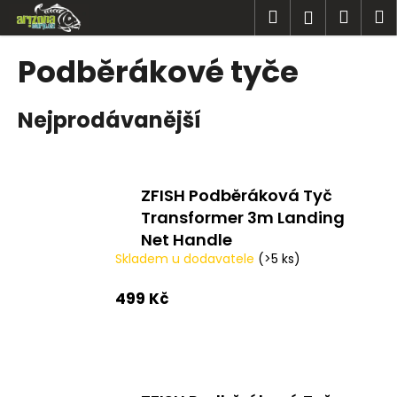
K
Přejít
Hledat
Náku
M
Přihlášen
na
o
obsah
Zpět
Zpět
košík
š
Podběrákové tyče
í
C
k
Nejprodávanější
o
p
o
t
ZFISH Podběráková Tyč
ř
Transformer 3m Landing
e
Net Handle
b
Skladem u dodavatele
(>5 ks)
u
499 Kč
j
e
t
e
n