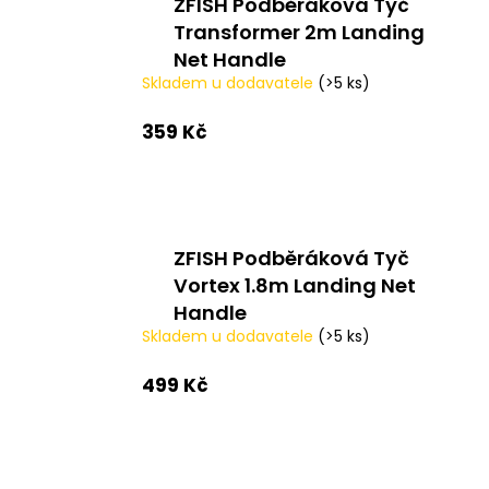
ZFISH Podběráková Tyč
a
Transformer 2m Landing
j
Net Handle
í
Skladem u dodavatele
(>5 ks)
t
359 Kč
?
HLEDAT
ZFISH Podběráková Tyč
Vortex 1.8m Landing Net
Handle
Skladem u dodavatele
(>5 ks)
D
o
499 Kč
p
o
r
u
Ř