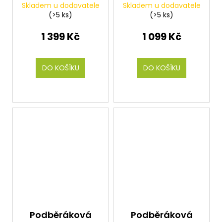
Skladem u dodavatele
Skladem u dodavatele
tyč Tactical
tyč Tactical
(>5 ks)
(>5 ks)
handle 4.0m
handle 3.0m
1 399 Kč
1 099 Kč
DO KOŠÍKU
DO KOŠÍKU
Podběráková
Podběráková