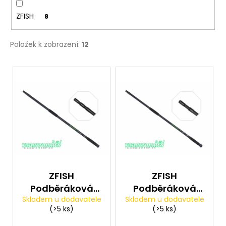
ZFISH
8
Položek k zobrazení:
12
V
ý
p
i
s
p
r
o
d
ZFISH
ZFISH
u
Podběráková
Podběráková
k
Skladem u dodavatele
Skladem u dodavatele
Tyč Transformer
Tyč Transformer
(>5 ks)
(>5 ks)
t
3m Landing Net
2m Landing Net