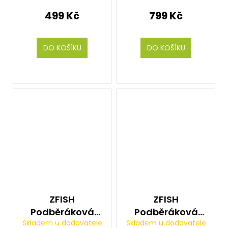
Handle
499 Kč
799 Kč
DO KOŠÍKU
DO KOŠÍKU
ZFISH
ZFISH
Podběráková
Podběráková
Skladem u dodavatele
Skladem u dodavatele
tyč Delta Tele
tyč Spectra Tele