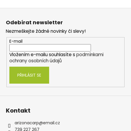
Z
á
Odebírat newsletter
p
Nezmeškejte žádné novinky či slevy!
a
t
E-mail
í
Vložením e-mailu souhlasíte s
podmínkami
ochrany osobních údajů
PŘIHLÁSIT SE
Kontakt
arizonacarp
@
email.cz
739 227 267