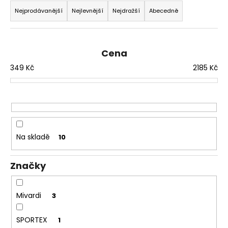
č
a
u
Nejprodávanější
Nejlevnější
Nejdražší
Abecedně
j
z
e
e
m
n
Cena
e
í
349
Kč
2185
Kč
p
V1
r
CARP
o
-
AMUR
d
159
u
Kč
Na skladě
10
k
t
Značky
ů
Mivardi
3
SPORTEX
1