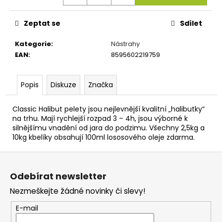
č
u
j
Zeptat se
Sdílet
e
m
Kategorie
:
Nástrahy
e
EAN
:
8595602219759
CUKK
Popis
Diskuze
Značka
PUFFI
STŘEDNÍ
Classic Halibut pelety jsou nejlevnější kvalitní „halibutky“
FOUKANÝ
CHLEBA-
na trhu. Mají rychlejší rozpad 3 – 4h, jsou výborné k
30G
silnějšímu vnadění od jara do podzimu. Všechny 2,5kg a
10kg kbelíky obsahují 100ml lososového oleje zdarma.
67
Kč
Z
á
Odebírat newsletter
p
Nezmeškejte žádné novinky či slevy!
a
t
E-mail