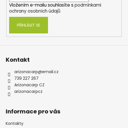
í
Vložením e-mailu souhlasíte s
podmínkami
ochrany osobních údajů
PŘIHLÁSIT SE
Kontakt
arizonacarp
@
email.cz
739 227 267
Arizonacarp CZ
arizonacarpcz
Informace pro vás
Kontakty