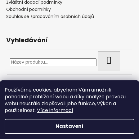
Zvláštní dodací podmínky
Obchodní podmínky
Souhlas se zpracováním osobních údajů
Vyhledávání
HLEDAT
Přijímáme online platby
Používáme cookies, abychom Vám umožnili
pohodlné prohlížení webu a díky analýze provozu
webu neustále zlepšovali jeho funkce, výkon a
použitelnost.
Více informací
Nastavení
Vytvořil Shoptet