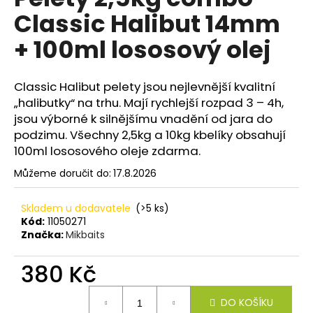
je
a
Classic Halibut 14mm
0,0
z
j
+ 100ml lososový olej
5
í
hvězdiček.
t
Classic Halibut pelety jsou nejlevnější kvalitní
?
„halibutky“ na trhu. Mají rychlejší rozpad 3 – 4h,
jsou výborné k silnějšímu vnadění od jara do
podzimu. Všechny 2,5kg a 10kg kbelíky obsahují
100ml lososového oleje zdarma.
HLEDAT
Můžeme doručit do:
17.8.2026
Skladem u dodavatele
(>5 ks)
D
Kód:
11050271
Značka:
Mikbaits
o
p
380 Kč
o
r
Měrná
u
DO KOŠÍKU
cena: