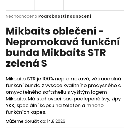
a
j
Průměrné
Neohodnoceno
Podrobnosti hodnocení
í
hodnocení
Mikbaits oblečení -
produktu
t
je
?
Nepromokavá funkční
0,0
z
bunda Mikbaits STR
5
hvězdiček.
zelená S
HLEDAT
Mikbaits STR je 100% nepromokavá, větruodolná
funkční bunda z vysoce kvalitního prodyšného a
omyvatelného softshellu s vyšitým logem
D
o
Mikbaits. Má stahovací pás, podlepené švy, zipy
p
YKK, speciální kapsu na telefon a mnoho
o
funkčních kapes.
r
Můžeme doručit do:
14.8.2026
u