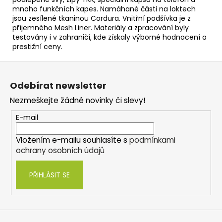
mnoho funkčních kapes. Namáhané části na loktech
jsou zesílené tkaninou Cordura. Vnitřní podšívka je z
příjemného Mesh Liner. Materiály a zpracování byly
testovány i v zahraničí, kde získaly výborné hodnocení a
prestižní ceny.
Z
á
Odebírat newsletter
p
Nezmeškejte žádné novinky či slevy!
a
t
E-mail
í
Vložením e-mailu souhlasíte s
podmínkami
ochrany osobních údajů
PŘIHLÁSIT SE