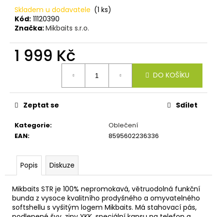
č
Skladem u dodavatele
(1 ks)
u
Kód:
11120390
j
Značka:
Mikbaits s.r.o.
e
m
1 999 Kč
e
Měrná
DO KOŠÍKU
cena:
METHOD
FEEDER
ZINC
Zeptat se
Sdílet
L
48
Kategorie
:
Oblečení
Kč
EAN
:
8595602236336
Popis
Diskuze
Mikbaits STR je 100% nepromokavá, větruodolná funkční
bunda z vysoce kvalitního prodyšného a omyvatelného
softshellu s vyšitým logem Mikbaits. Má stahovací pás,
podlepené švy, zipy YKK, speciální kapsu na telefon a