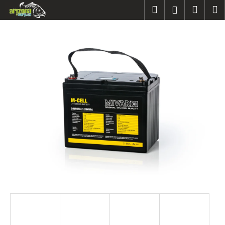
K
Přejít
Hledat
Náku
M
Přihlášen
na
o
obsah
Zpět
Zpět
košík
š
í
C
k
o
p
o
t
ř
e
b
u
j
e
t
e
n