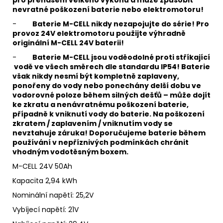
nevratné poškození baterie nebo elektromotoru!
-
Baterie M-CELL nikdy nezapojujte do série! Pro
provoz 24V elektromotoru použijte výhradně
originální M-CELL 24V baterii!
-
Baterie M-CELL jsou voděodolné proti stříkající
vodě ve všech směrech dle standardu IP54! Baterie
však nikdy nesmí být kompletně zaplaveny,
ponořeny do vody nebo ponechány delší dobu ve
vodorovné poloze během silných dešťů – může dojít
ke zkratu a nenávratnému poškození baterie,
případně k vniknutí vody do baterie. Na poškození
zkratem / zaplavením / vniknutím vody se
nevztahuje záruka! Doporučujeme baterie během
používání v nepříznivých podmínkách chránit
vhodným vodotěsným boxem.
M-CELL 24V 50Ah
Kapacita 2,94 kWh
Nominální napětí: 25,2V
Vybíjecí napětí: 21V