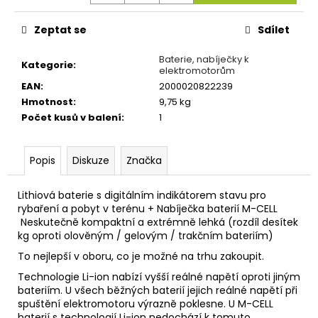
č
u
Zeptat se
Sdílet
j
e
Baterie, nabíječky k
m
Kategorie
:
elektromotorům
e
EAN
:
2000020822239
Hmotnost
:
9,75 kg
Počet kusů v balení
:
1
OLOVĚNÉ
KRMÍTKO
S
TRUBIČKOU
Popis
Diskuze
Značka
DELPHIN
EAZYSIX
Lithiová baterie s digitálním indikátorem stavu pro
44
rybaření a pobyt v terénu + Nabíječka baterií M-CELL
Kč
Neskutečně kompaktní a extrémně lehká (rozdíl desítek
kg oproti olověným / gelovým / trakčním bateriím)
To nejlepší v oboru, co je možné na trhu zakoupit.
Technologie Li-ion nabízí vyšší reálné napětí oproti jiným
bateriím. U všech běžných baterií jejich reálné napětí při
spuštění elektromotoru výrazně poklesne. U M-CELL
baterií s technologií Li-ion nedochází k tomuto