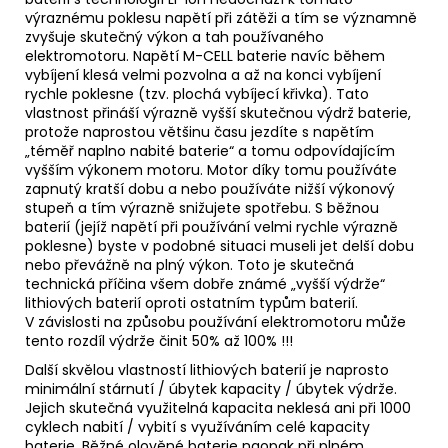
výraznému poklesu napětí při zátěži a tím se významně
zvyšuje skutečný výkon a tah používaného
elektromotoru. Napětí M-CELL baterie navíc během
vybíjení klesá velmi pozvolna a až na konci vybíjení
rychle poklesne (tzv. plochá vybíjecí křivka). Tato
vlastnost přináší výrazně vyšší skutečnou výdrž baterie,
protože naprostou většinu času jezdíte s napětím
„téměř naplno nabité baterie“ a tomu odpovídajícím
vyšším výkonem motoru. Motor díky tomu používáte
zapnutý kratší dobu a nebo používáte nižší výkonový
stupeň a tím výrazně snižujete spotřebu. S běžnou
baterií (jejíž napětí při používání velmi rychle výrazně
poklesne) byste v podobné situaci museli jet delší dobu
nebo převážně na plný výkon. Toto je skutečná
technická příčina všem dobře známé „vyšší výdrže“
lithiových baterií oproti ostatním typům baterií.
V závislosti na způsobu používání elektromotoru může
tento rozdíl výdrže činit 50% až 100% !!!
Další skvělou vlastností lithiových baterií je naprosto
minimální stárnutí / úbytek kapacity / úbytek výdrže.
Jejich skutečná využitelná kapacita neklesá ani při 1000
cyklech nabití / vybití s využíváním celé kapacity
baterie. Běžné olověné baterie naopak při plném