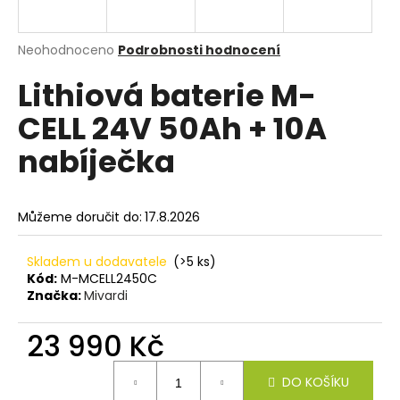
a
j
Průměrné
Neohodnoceno
Podrobnosti hodnocení
í
hodnocení
Lithiová baterie M-
produktu
t
je
?
CELL 24V 50Ah + 10A
0,0
z
nabíječka
5
hvězdiček.
HLEDAT
Můžeme doručit do:
17.8.2026
Skladem u dodavatele
(>5 ks)
Kód:
M-MCELL2450C
D
Značka:
Mivardi
o
p
23 990 Kč
o
r
Měrná
u
DO KOŠÍKU
cena: