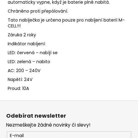
automaticky vypne, když je baterie plně nabitá.
Chráněno proti přepólování.
Tato nabíječka je určena pouze pro nabíjení baterií M-
CELL!!!
Záruka 2 roky
Indikátor nabíjení:
LED: červená – nabíjí se
LED: zelená – nabito
AC: 200 – 240V
Napětí: 24V
Proud: 10A
Z
á
Odebírat newsletter
p
Nezmeškejte žádné novinky či slevy!
a
t
E-mail