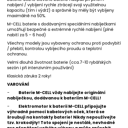
nabíjení / vybíjení rychle ztrácejí svoji využitelnou
kapacitu (tím i výdrž) a správně by měly být vybíjeny
maximálně na 50%.
M-CELL baterie s dodávanými speciálními nabíječkami
umožňují bezpečné a extrémně rychlé nabíjení (plné
nabití za 5 – 6 hod)
Všechny modely jsou vybaveny ochranou proti podvybití
/ přebití, kontrolou vybíjecího proudu a teplotní
ochranou.
Velmi dlouhá životnost baterie (cca.7-10 rybářských
sezón i při intenzivním používání)
Klasická záruka 2 roky!
VAROVÁNÍ
-
Baterie M-CELL vždy nabíjejte originální
nabíječkou, dodávanou k bateriím M-CELL!
-
Elektromotor k baterii M-CELL připojujte
výhradně pomocí kabelových oček, která se
šroubují na kontakty baterie! Nikdy nepoužívejte
tzv. krokodýly! Toto spojení je nestálé, nevhodné
pro přenášení velkého výkonu a může způsobit