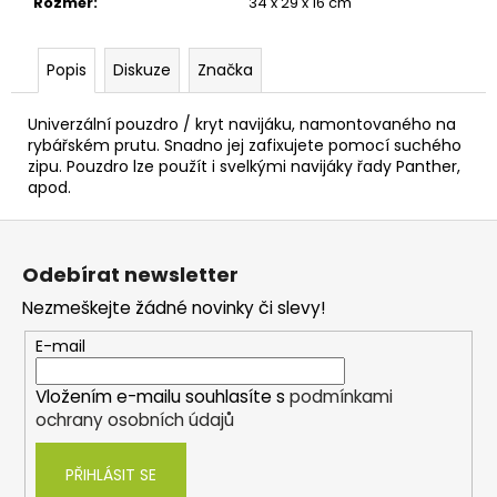
č
Rozměr
:
34 x 29 x 16 cm
u
j
Popis
Diskuze
Značka
e
m
e
Univerzální pouzdro / kryt navijáku, namontovaného na
rybářském prutu. Snadno jej zafixujete pomocí suchého
zipu. Pouzdro lze použít i svelkými navijáky řady Panther,
apod.
DELPHIN
DARX
Z
12T
á
458
Odebírat newsletter
Kč
p
Nezmeškejte žádné novinky či slevy!
a
t
E-mail
í
Vložením e-mailu souhlasíte s
podmínkami
ochrany osobních údajů
PŘIHLÁSIT SE