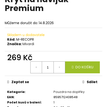
je
a
Premium
0,0
z
j
5
í
hvězdiček.
Můžeme doručit do:
14.8.2026
t
?
Skladem u dodavatele
Kód:
M-RECOPR
Značka:
Mivardi
269 Kč
HLEDAT
Měrná
DO KOŠÍKU
cena:
D
o
Zeptat se
Sdílet
p
o
Kategorie
:
Pouzdra na doplňky
r
EAN
:
8595712408548
u
Počet kusů v balení
:
1