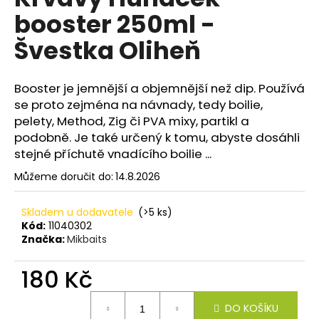
je
a
booster 250ml -
0,0
z
j
Švestka Oliheň
5
í
hvězdiček.
t
Booster je jemnější a objemnější než dip. Používá
?
se proto zejména na návnady, tedy boilie,
pelety, Method, Zig či PVA mixy, partikl a
podobně. Je také určený k tomu, abyste dosáhli
stejné příchutě vnadícího boilie ...
HLEDAT
Můžeme doručit do:
14.8.2026
Skladem u dodavatele
(>5 ks)
D
Kód:
11040302
Značka:
Mikbaits
o
p
180 Kč
o
r
Měrná
u
DO KOŠÍKU
cena: