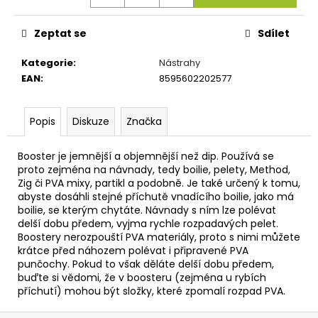
č
u
j
Zeptat se
Sdílet
e
m
Kategorie
:
Nástrahy
e
EAN
:
8595602202577
KRMÍTKO
Popis
Diskuze
Značka
DELPHIN
FEEDER
Booster je jemnější a objemnější než dip. Používá se
KLASIK
proto zejména na návnady, tedy boilie, pelety, Method,
27
Zig či PVA mixy, partikl a podobně. Je také určený k tomu,
Kč
abyste dosáhli stejné příchutě vnadícího boilie, jako má
boilie, se kterým chytáte. Návnady s ním lze polévat
delší dobu předem, vyjma rychle rozpadavých pelet.
Boostery nerozpouští PVA materiály, proto s nimi můžete
krátce před náhozem polévat i připravené PVA
punčochy. Pokud to však děláte delší dobu předem,
buďte si vědomi, že v boosteru (zejména u rybích
příchutí) mohou být složky, které zpomalí rozpad PVA.