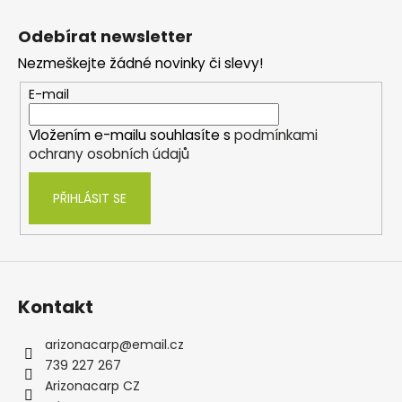
Z
á
Odebírat newsletter
p
Nezmeškejte žádné novinky či slevy!
a
t
E-mail
í
Vložením e-mailu souhlasíte s
podmínkami
ochrany osobních údajů
PŘIHLÁSIT SE
Kontakt
arizonacarp
@
email.cz
739 227 267
Arizonacarp CZ