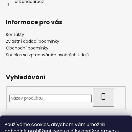
arizonacarpcz
Informace pro vás
Kontakty
Zvláštní dodací podmínky
Obchodní podmínky
Souhlas se zpracováním osobních údajů
Vyhledávání
HLEDAT
Přijímáme online platby
Používáme cookies, abychom Vám umožnili
pohodlné prohlížení webu a díky analýze provozu