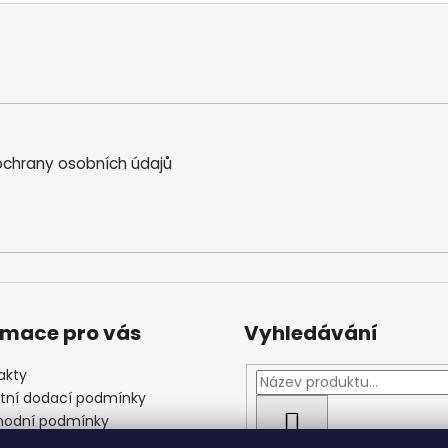
chrany osobních údajů
rmace pro vás
Vyhledávání
akty
štní dodací podmínky
odní podmínky
HLEDAT
las se zpracováním