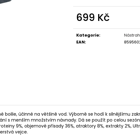
OLOVĚNÉ KRMÍTKO S TRUBIČKOU
KRMÍTKO DELPHIN
DELPHIN EAZYSIX
27 Kč
699 Kč
44 Kč
Měrná
cena:
Kategorie
:
Nástrah
EAN
:
859560
ilie, účinné na většině vod. Výborně se hodí k silnějšímu zakrmo
hytání s menším množstvím návnady. Dá se použít po celou sezónu
teiny 9%, objemové přísady 36%, atraktory 8%, extrakty 2%, Ultra
čerstvá vejce.