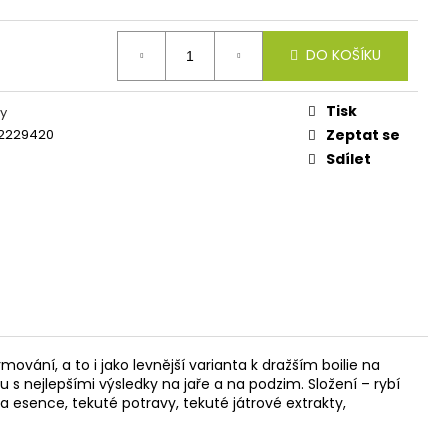
 FEEDER KLASIK
DO KOŠÍKU
Tisk
y
2229420
Zeptat se
Sdílet
vání, a to i jako levnější varianta k dražším boilie na
 s nejlepšími výsledky na jaře a na podzim. Složení – rybí
 esence, tekuté potravy, tekuté játrové extrakty,