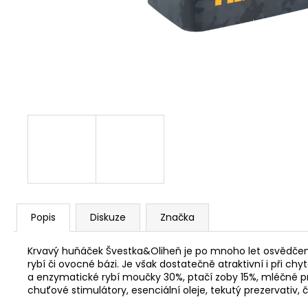
V1 CARP - AMUR
159 Kč
Popis
Diskuze
Značka
Krvavý huňáček Švestka&Oliheň je po mnoho let osvědčené bo
rybí či ovocné bázi. Je však dostatečně atraktivní i při c
a enzymatické rybí moučky 30%, ptačí zoby 15%, mléčné pro
chuťové stimulátory, esenciální oleje, tekutý prezervativ, 