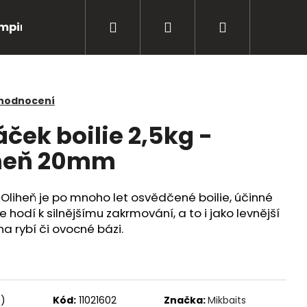
Hledat
Přihlášení
Nákupní
mping
Bižuterie
Péče o úlovky
Oblečení
košík
 hodnocení
ček boilie 2,5kg -
iheň 20mm
liheň je po mnoho let osvědčené boilie, účinné
 hodí k silnějšímu zakrmování, a to i jako levnější
na rybí či ovocné bázi.
Následující
s)
Kód:
11021602
Značka:
Mikbaits