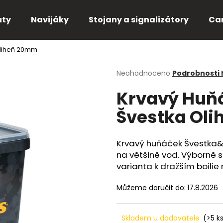
uty
Navijáky
Stojany a signalizátory
Ca
 Oliheň 20mm
Co potřebujete najít?
Průměrné
Neohodnoceno
Podrobnosti
hodnocení
Krvavý Huňá
produktu
HLEDAT
je
Švestka Ol
0,0
z
5
Doporučujeme
hvězdiček.
Krvavý huňáček Švestka&O
na většině vod. Výborně se
varianta k dražším boilie 
Můžeme doručit do:
17.8.2026
Skladem u dodavatele
(>5 k