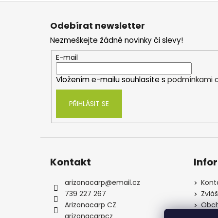
Z
á
Odebírat newsletter
p
Nezmeškejte žádné novinky či slevy!
a
t
E-mail
í
Vložením e-mailu souhlasíte s
podmínkami o
PŘIHLÁSIT SE
Kontakt
Info
arizonacarp
@
email.cz
Kont
739 227 267
Zvlá
Arizonacarp CZ
Obch
arizonacarpcz
Souh