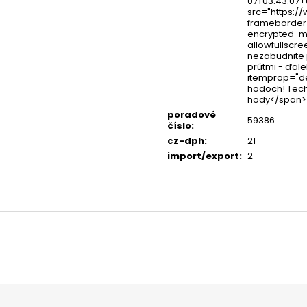
07T03:43:07+0
src="https:
frameborder=
encrypted-me
allowfullscre
nezabudnite 
prútmi - ďal
itemprop="de
hodoch! Tech
hody</span> 
poradové
59386
číslo
:
cz-dph
:
21
import/export
:
2