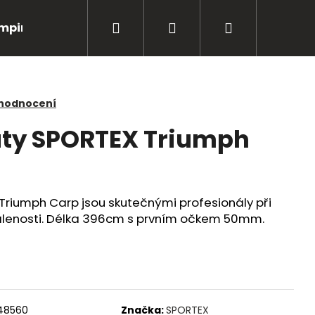
Hledat
Přihlášení
Nákupní
mping
Bižuterie
Péče o úlovky
Oblečení
košík
 hodnocení
uty SPORTEX Triumph
Triumph Carp jsou skutečnými profesionály při
álenosti. Délka 396cm s prvním očkem 50mm.
Následující
148560
Značka:
SPORTEX