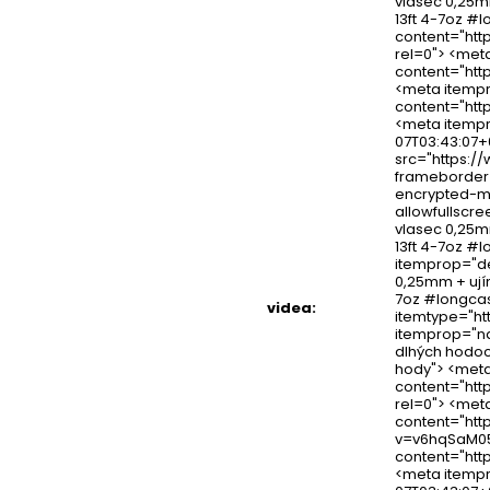
vlasec 0,25m
13ft 4-7oz #
content="ht
rel=0"> <met
content="ht
<meta itempr
content="htt
<meta itempr
07T03:43:07+0
src="https:
frameborder=
encrypted-me
allowfullscre
vlasec 0,25m
13ft 4-7oz #
itemprop="de
0,25mm + ují
7oz #longcas
videa
:
itemtype="ht
itemprop="na
dlhých hodoc
hody"> <met
content="ht
rel=0"> <met
content="ht
v=v6hqSaM05
content="htt
<meta itempr