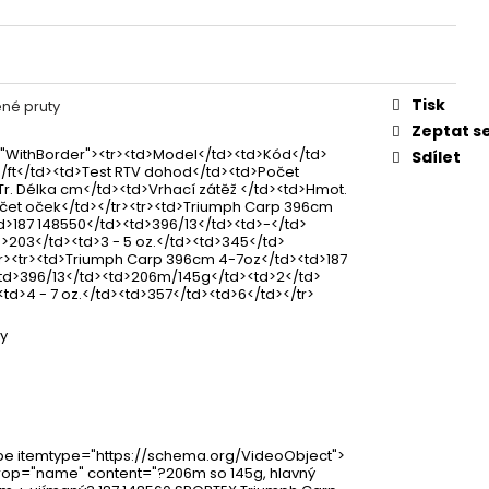
IES FLUO 30G
Tisk
né pruty
Zeptat s
="WithBorder"><tr><td>Model</td><td>Kód</td>
Sdílet
/ft</td><td>Test RTV dohod</td><td>Počet
Tr. Délka cm</td><td>Vrhací zátěž </td><td>Hmot.
čet oček</td></tr><tr><td>Triumph Carp 396cm
d>187 148550</td><td>396/13</td><td>-</td>
>203</td><td>3 - 5 oz.</td><td>345</td>
tr><tr><td>Triumph Carp 396cm 4-7oz</td><td>187
td>396/13</td><td>206m/145g</td><td>2</td>
td>4 - 7 oz.</td><td>357</td><td>6</td></tr>
ty
pe itemtype="https://schema.org/VideoObject">
op="name" content="?206m so 145g, hlavný