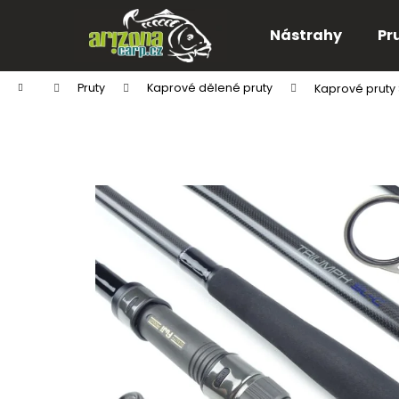
K
Přejít
na
o
Nástrahy
Pr
obsah
Zpět
Zpět
š
do
do
í
Domů
Pruty
Kaprové dělené pruty
Kaprové pruty
k
obchodu
obchodu