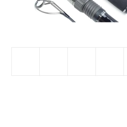
V1 CARP - AMUR
159 Kč