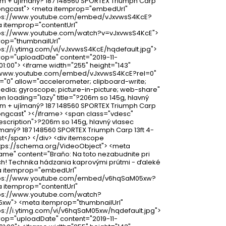
m + ujímaný? 187 148560 SPORTEX Triumph Carp
longcast"> <meta itemprop="embedUrl"
tps://www.youtube.com/embed/vJxvwsS4KcE?
a itemprop="contentUrl"
tps://www.youtube.com/watch?v=vJxvwsS4KcE">
op="thumbnailUrl"
ps://i.ytimg.com/vi/vJxvwsS4KcE/hqdefault.jpg">
op="uploadDate" content="2019-11-
1:00"> <iframe width="255" height="143"
//www.youtube.com/embed/vJxvwsS4KcE?rel=0"
"0" allow="accelerometer; clipboard-write;
dia; gyroscope; picture-in-picture; web-share"
en loading="lazy" title="?206m so 145g, hlavný
m + ujímaný? 187 148560 SPORTEX Triumph Carp
longcast" ></iframe> <span class="vdesc"
scription">?206m so 145g, hlavný vlasec
maný? 187 148560 SPORTEX Triumph Carp 13ft 4-
t</span> </div> <div itemscope
tps://schema.org/VideoObject"> <meta
me" content="Braňo: Na toto nezabudnite pri
h! Technika hádzania kaprovými prútmi - ďaleké
a itemprop="embedUrl"
tps://www.youtube.com/embed/v6hqSaM05xw?
a itemprop="contentUrl"
tps://www.youtube.com/watch?
xw"> <meta itemprop="thumbnailUrl"
ps://i.ytimg.com/vi/v6hqSaM05xw/hqdefault.jpg">
op="uploadDate" content="2019-11-