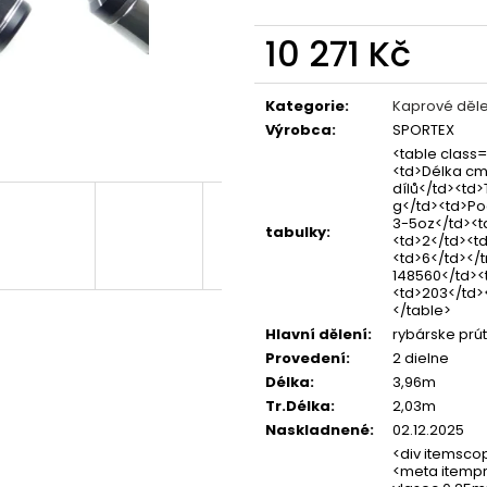
OLOVĚNÉ KRMÍTKO S TRUBIČKOU
ROHLÍKOVÉ BOIL
DELPHIN EAZYSIX
81 Kč
10 271 Kč
44 Kč
Měrná
cena:
Kategorie
:
Kaprové děle
Výrobca
:
SPORTEX
<table class
<td>Délka cm
dílů</td><td>
g</td><td>Po
3-5oz</td><t
tabulky
:
<td>2</td><td
<td>6</td></
148560</td><
<td>203</td><
</table>
Hlavní dělení
:
rybárske prú
Provedení
:
2 dielne
Délka
:
3,96m
Tr.Délka
:
2,03m
Naskladnené
:
02.12.2025
<div itemsco
<meta itempr