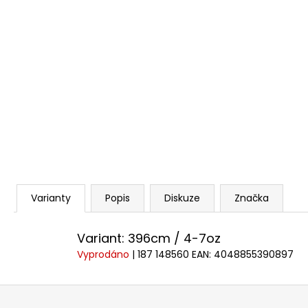
Varianty
Popis
Diskuze
Značka
Variant: 396cm / 4-7oz
Vyprodáno
| 187 148560
EAN:
4048855390897
Z