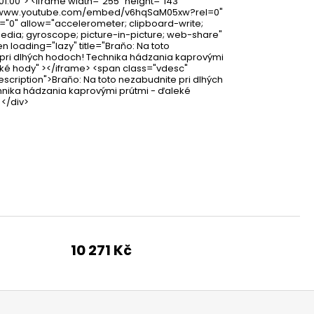
1:00"> <iframe width="255" height="143"
//www.youtube.com/embed/v6hqSaM05xw?rel=0"
"0" allow="accelerometer; clipboard-write;
dia; gyroscope; picture-in-picture; web-share"
en loading="lazy" title="Braňo: Na toto
pri dlhých hodoch! Technika hádzania kaprovými
eké hody" ></iframe> <span class="vdesc"
scription">Braňo: Na toto nezabudnite pri dlhých
nika hádzania kaprovými prútmi - ďaleké
</div>
10 271 Kč