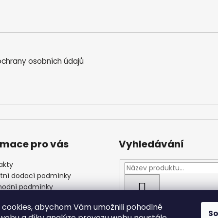
chrany osobních údajů
rmace pro vás
Vyhledávání
akty
štní dodací podmínky
odní podmínky
HLEDAT
las se zpracováním
 cookies, abychom Vám umožnili pohodlné
ních údajů
S
 webu a díky analýze provozu webu neustále