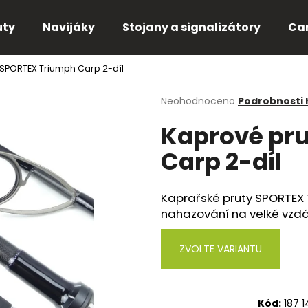
uty
Navijáky
Stojany a signalizátory
Ca
 SPORTEX Triumph Carp 2-díl
Co potřebujete najít?
Průměrné
Neohodnoceno
Podrobnosti
hodnocení
Kaprové pr
produktu
HLEDAT
je
Carp 2-díl
0,0
z
5
Doporučujeme
hvězdiček.
Kaprařské pruty SPORTEX 
nahazování na velké vzd
ZVOLTE VARIANTU
Kód:
187 