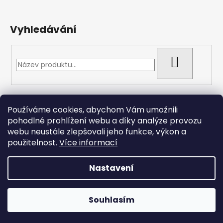
Vyhledávání
HLEDAT
Přijímáme online platby
Používáme cookies, abychom Vám umožnili
pohodlné prohlížení webu a díky analýze provozu
webu neustále zlepšovali jeho funkce, výkon a
použitelnost.
Více informací
Nastavení
Vytvořil Shoptet
Copyright 2026
Arizonacarp.cz
. Všechna práva
Souhlasím
vyhrazena.