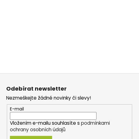
Z
á
Odebírat newsletter
p
Nezmeškejte žádné novinky či slevy!
a
t
E-mail
í
Vložením e-mailu souhlasíte s
podmínkami
ochrany osobních údajů