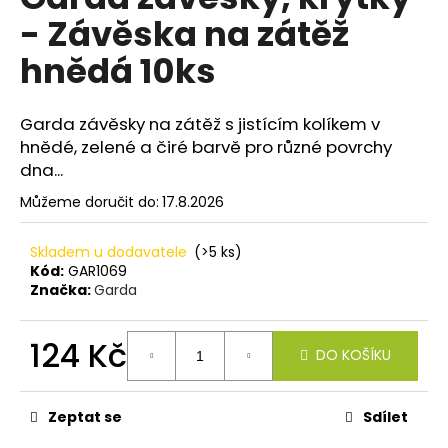
je
a
- Závěska na zátěž
0,0
z
j
hnědá 10ks
5
í
hvězdiček.
t
Garda závěsky na zátěž s jistícím kolíkem v
?
hnědé, zelené a čiré barvě pro různé povrchy
dna...
Můžeme doručit do:
17.8.2026
HLEDAT
Skladem u dodavatele
(>5 ks)
Kód:
GAR1069
Značka:
Garda
D
o
124 Kč
DO KOŠÍKU
p
Měrná
o
cena:
r
Zeptat se
Sdílet
u