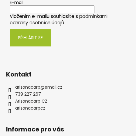
t
E-mail
í
Vložením e-mailu souhlasíte s
podmínkami
ochrany osobních údajů
PŘIHLÁSIT SE
Kontakt
arizonacarp
@
email.cz
739 227 267
Arizonacarp CZ
arizonacarpcz
Informace pro vás