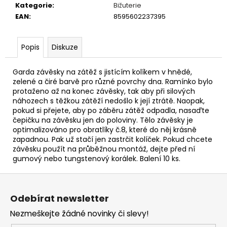
č
Kategorie
:
Bižuterie
u
EAN
:
8595602237395
j
e
m
Popis
Diskuze
e
Garda závěsky na zátěž s jistícím kolíkem v hnědé,
zelené a čiré barvě pro různé povrchy dna. Ramínko bylo
OLOVĚNÉ
protaženo až na konec závěsky, tak aby při silových
KRMÍTKO
náhozech s těžkou zátěží nedošlo k její ztrátě. Naopak,
S
pokud si přejete, aby po záběru zátěž odpadla, nasaďte
TRUBIČKOU
čepičku na závěsku jen do poloviny. Tělo závěsky je
DELPHIN
EAZYSIX
optimalizováno pro obratlíky č.8, které do něj krásně
zapadnou. Pak už stačí jen zastrčit kolíček. Pokud chcete
44
závěsku použít na průběžnou montáž, dejte před ní
Kč
gumový nebo tungstenový korálek. Balení 10 ks.
Z
á
Odebírat newsletter
p
Nezmeškejte žádné novinky či slevy!
a